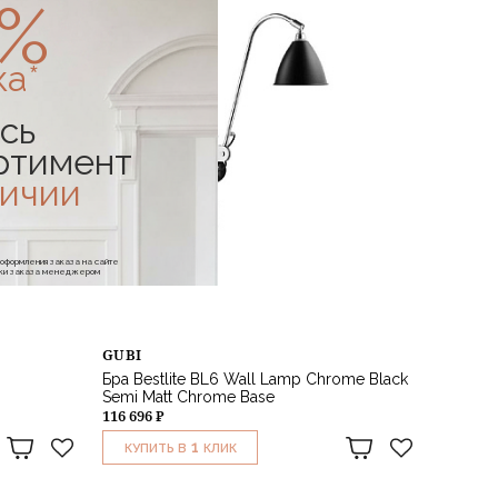
0%
ка*
сь
ртимент
личии
е оформления заказа на сайте
отки заказа менеджером
GUBI
Бра Bestlite BL6 Wall Lamp Chrome Black
Semi Matt Chrome Base
116 696 ₽
1
КУПИТЬ В
КЛИК