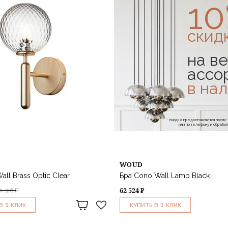
1
скид
на ве
ассо
в на
* скидка предоставляется посл
или по телефону и обраб
WOUD
Wall Brass Optic Clear
Бра Cono Wall Lamp Black
62 524 ₽
81 316 ₽
1
1
В
КЛИК
КУПИТЬ В
КЛИК