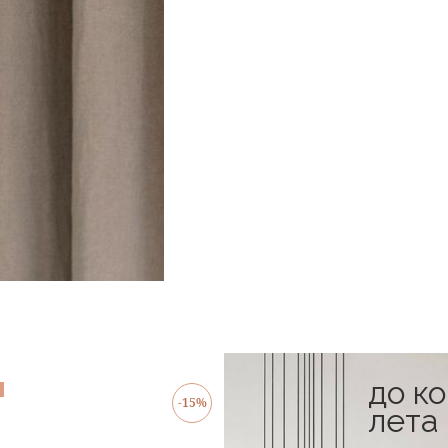
до к
в наличии
-15%
лета