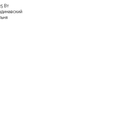
25 Вт
ндинавский
льня