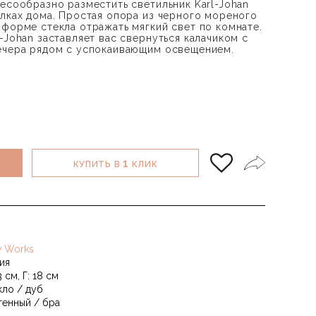
лесообразно разместить светильник Karl-Johan
олках дома. Простая опора из черного мореного
 форме стекла отражать мягкий свет по комнате.
-Johan заставляет вас свернуться калачиком с
вечера рядом с успокаивающим освещением.
1
КУПИТЬ В
КЛИК
 Works
ия
 см, Г: 18 см
кло / дуб
тенный / бра