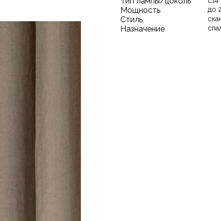
Тип лампы/цоколь
E14
Мощность
до 
Стиль
ска
Назначение
спа