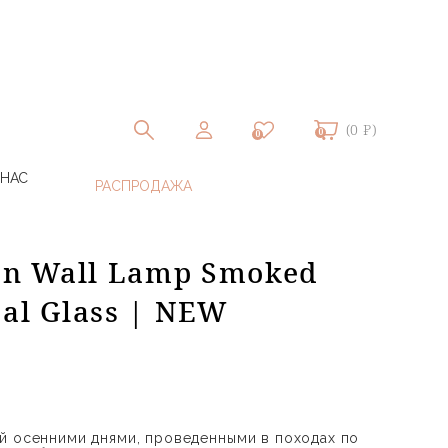
(0 ₽)
0
0
 НАС
an Wall Lamp Smoked
al Glass | NEW
й осенними днями, проведенными в походах по