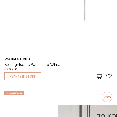
WARM NORDIC
Бра Lightsome Wall Lamp White
67 860 ₽
1
КУПИТЬ В
КЛИК
в наличии
-30%
до к