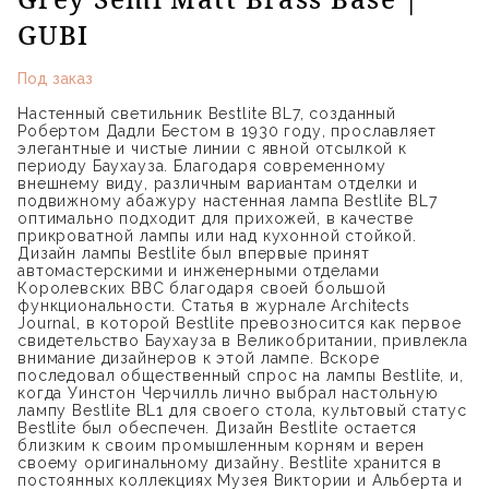
GUBI
Под заказ
Настенный светильник Bestlite BL7, созданный
Робертом Дадли Бестом в 1930 году, прославляет
элегантные и чистые линии с явной отсылкой к
периоду Баухауза. Благодаря современному
внешнему виду, различным вариантам отделки и
подвижному абажуру настенная лампа Bestlite BL7
оптимально подходит для прихожей, в качестве
прикроватной лампы или над кухонной стойкой.
Дизайн лампы Bestlite был впервые принят
автомастерскими и инженерными отделами
Королевских ВВС благодаря своей большой
функциональности. Статья в журнале Architects
Journal, в которой Bestlite превозносится как первое
свидетельство Баухауза в Великобритании, привлекла
внимание дизайнеров к этой лампе. Вскоре
последовал общественный спрос на лампы Bestlite, и,
когда Уинстон Черчилль лично выбрал настольную
лампу Bestlite BL1 для своего стола, культовый статус
Bestlite был обеспечен. Дизайн Bestlite остается
близким к своим промышленным корням и верен
своему оригинальному дизайну. Bestlite хранится в
постоянных коллекциях Музея Виктории и Альберта и