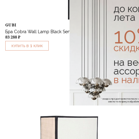
до к
лета
GUBI
1
Бра Cobra Wall Lamp Black Semi Matt
83 288 ₽
скид
1
КУПИТЬ В
КЛИК
на ве
ассо
в на
* скидка предоставляется посл
или по телефону и обраб