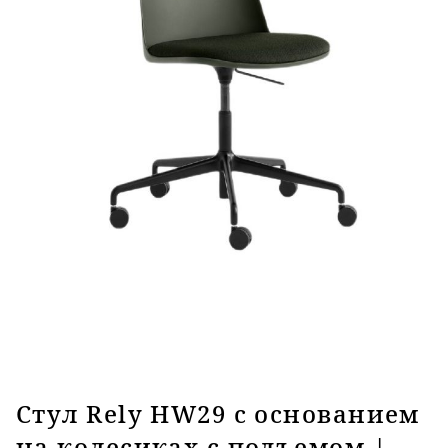
Стул Rely HW29 c основанием
на колесиках с подъемом |