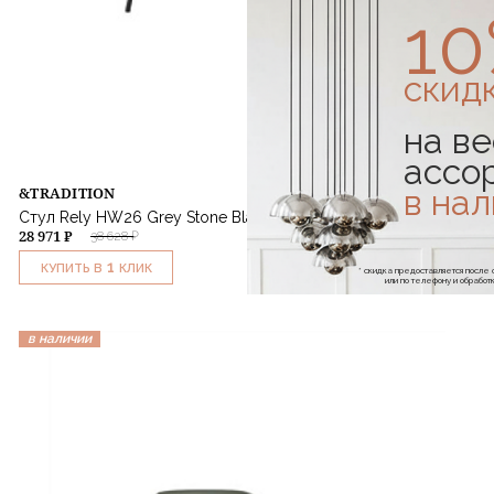
1
скид
на ве
ассо
в на
&TRADITION
Стул Rely HW26 Grey Stone Black Base
28 971 ₽
38 628 ₽
1
КУПИТЬ В
КЛИК
* скидка предоставляется посл
или по телефону и обраб
в наличии