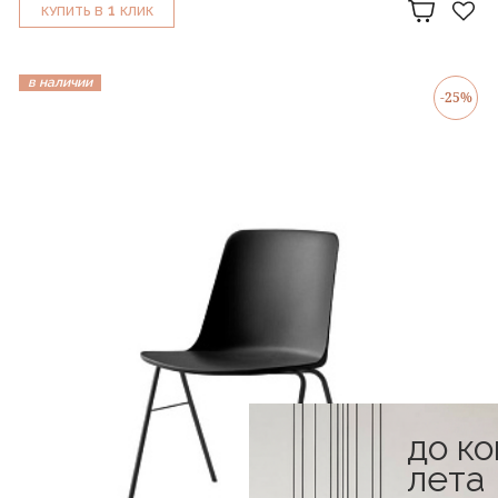
1
КУПИТЬ В
КЛИК
в наличии
-25%
до к
лета