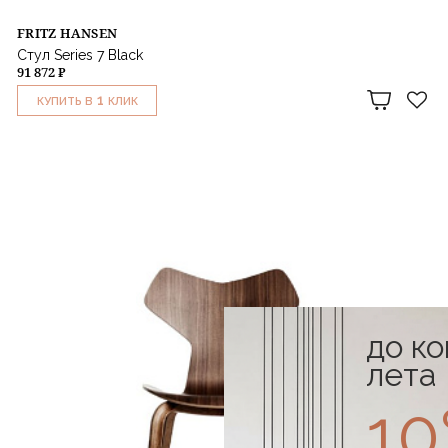
FRITZ HANSEN
Стул Series 7 Black
91 872 ₽
1
КУПИТЬ В
КЛИК
до к
лета
1