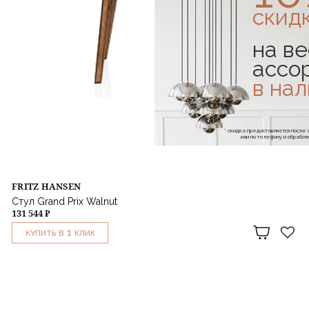
скид
на ве
ассо
в на
* скидка предоставляется посл
или по телефону и обраб
FRITZ HANSEN
Стул Grand Prix Walnut
131 544 ₽
1
КУПИТЬ В
КЛИК