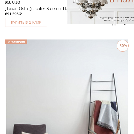
MUUTO
Диван Oslo 3-seater Steelcut Dark Grey
691 295 ₽
* скидка предоставляется посл
или по телефону и обраб
1
КУПИТЬ В
КЛИК
в наличии
-30%