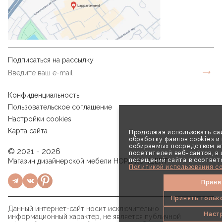
Подписаться на рассылку
Конфиденциальность
Пользовательское соглашение
Настройки cookies
Карта сайта
Продолжая использовать сай
обработку файлов cookies и
собираемых посредством аг
© 2021 - 2026
посетителей веб-сайтов, в
посещений сайта в соответ
Магазин дизайнерской мебели НОРД КОНЦЕПТ
Политикой использования co
Приня
Принять тольк
Данный интернет-сайт носит исключительно
Наст
информационный характер, не является публичной