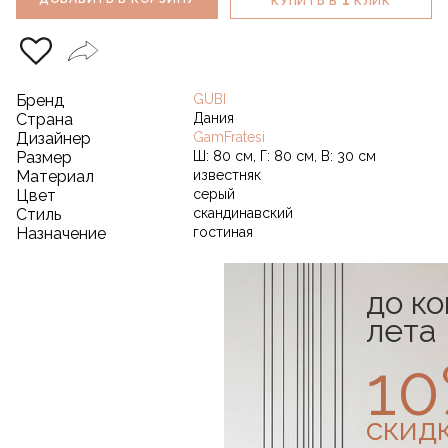
КУПИТЬ В
КЛИК
Бренд
GUBI
Страна
Дания
Дизайнер
GamFratesi
Размер
Ш: 80 см, Г: 80 см, В: 30 см
Материал
известняк
Цвет
серый
Стиль
скандинавский
Назначение
гостиная
до к
лета
1
скид