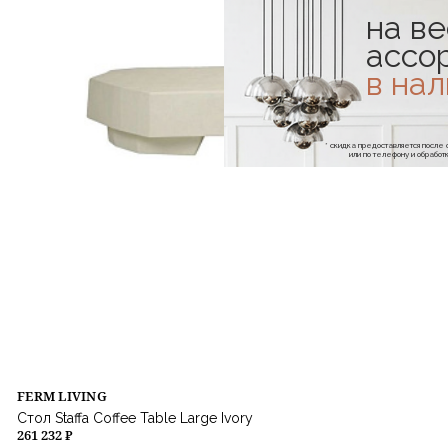
на ве
ассо
в на
* скидка предоставляется посл
или по телефону и обраб
FERM LIVING
Стол Staffa Coffee Table Large Ivory
261 232 ₽