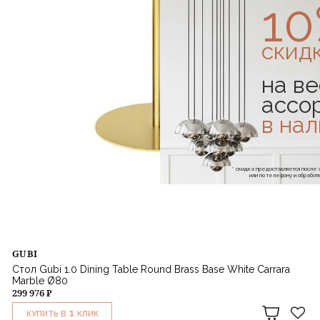
1
скид
на ве
ассо
в на
* скидка предоставляется посл
или по телефону и обраб
GUBI
Стол Gubi 1.0 Dining Table Round Brass Base White Carrara
Marble Ø80
299 976 ₽
1
КУПИТЬ В
КЛИК