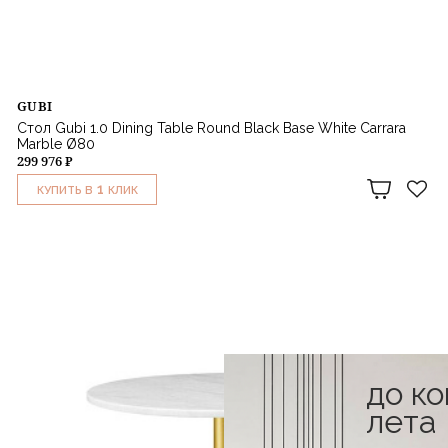
GUBI
Стол Gubi 1.0 Dining Table Round Black Base White Carrara
Marble Ø80
299 976 ₽
1
КУПИТЬ В
КЛИК
до к
лета