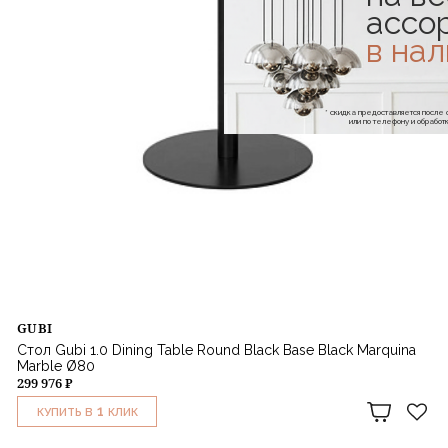
ассо
в на
* скидка предоставляется посл
или по телефону и обраб
GUBI
Стол Gubi 1.0 Dining Table Round Black Base Black Marquina
Marble Ø80
299 976 ₽
1
КУПИТЬ В
КЛИК