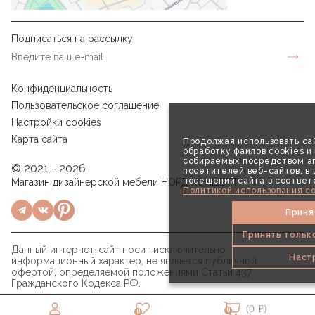
Подписаться на рассылку
Конфиденциальность
Пользовательское соглашение
Настройки cookies
Карта сайта
Продолжая использовать сай
обработку файлов cookies и
собираемых посредством аг
© 2021 - 2026
посетителей веб-сайтов, в
посещений сайта в соответ
Магазин дизайнерской мебели НОРД КОНЦЕПТ
Политикой использования co
Приня
Принять тольк
Данный интернет-сайт носит исключительно
Наст
информационный характер, не является публичной
офертой, определяемой положениями Статьи 437
Гражданского Кодекса РФ.
(0 ₽)
0
0