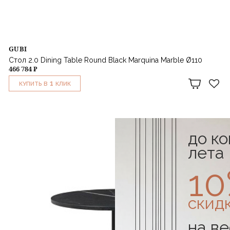
GUBI
Стол 2.0 Dining Table Round Black Marquina Marble Ø110
466 784 ₽
1
КУПИТЬ В
КЛИК
до к
лета
1
скид
на ве