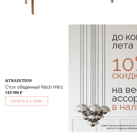
до к
лета
1
скид
&TRADITION
на ве
Стол обеденный Patch HW2
510 980 ₽
ассо
1
КУПИТЬ В
КЛИК
в на
* скидка предоставляется посл
или по телефону и обраб