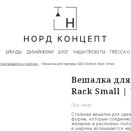
Г
БРЕНДЫ
ДИЗАЙНЕРАМ
БЛОГ
НАШИ ПРОЕКТЫ
ПРЕССА О
ские вешалки и крючки
Вешалка для одежды O&O Clothes Rack Small
Вешалка для
Rack Small 
Под заказ
Стильная вешалка для оде
формы, которые соединяют
желанию в различных поло
и ширины возвышаются над