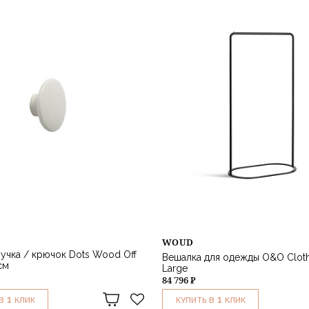
WOUD
учка / крючок Dots Wood Off
Вешалка для одежды O&O Cloth
см
Large
84 796 ₽
1
1
В
КЛИК
КУПИТЬ В
КЛИК