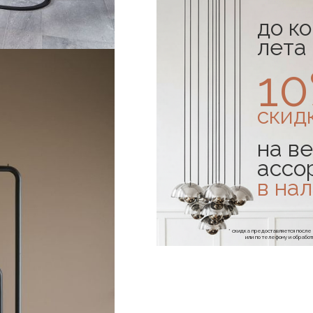
до к
лета
1
скид
на ве
ассо
в на
* скидка предоставляется посл
или по телефону и обраб