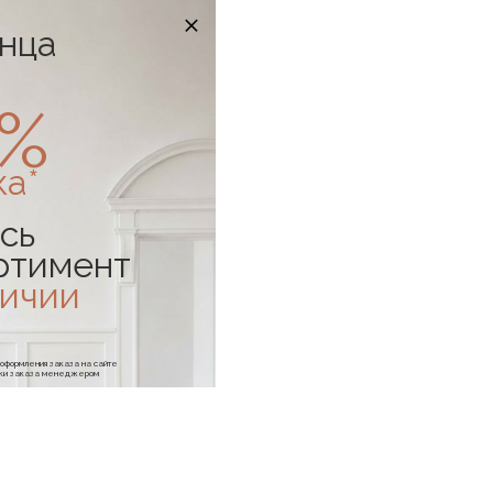
онца
0%
ка*
сь
ртимент
личии
е оформления заказа на сайте
отки заказа менеджером