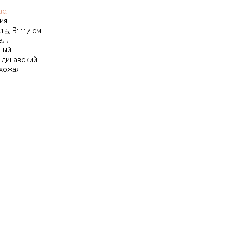
ud
ия
1.5, В: 117 см
алл
ный
ндинавский
хожая