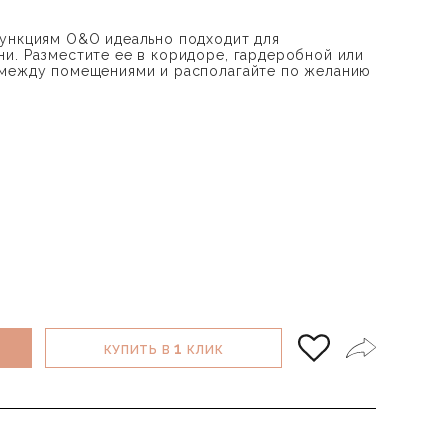
ункциям O&O идеально подходит для
и. Разместите ее в коридоре, гардеробной или
 между помещениями и располагайте по желанию
.
1
КУПИТЬ В
КЛИК