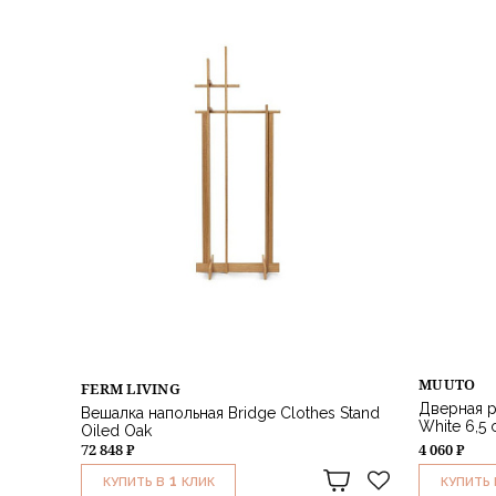
MUUTO
FERM LIVING
Дверная р
Вешалка напольная Bridge Clothes Stand
White 6,5 
Oiled Oak
72 848 ₽
4 060 ₽
1
КУПИТЬ В
КЛИК
КУПИТЬ 