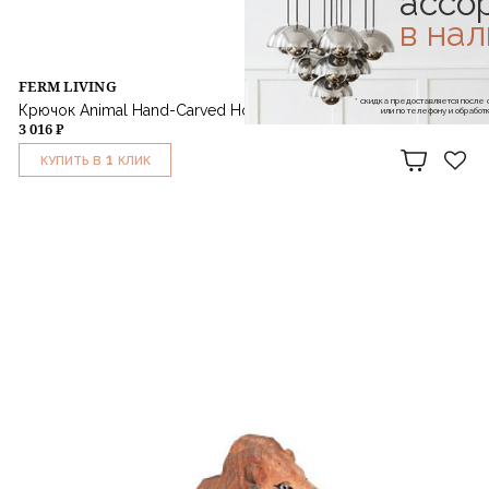
ассо
в на
FERM LIVING
* скидка предоставляется посл
Крючок Animal Hand-Carved Hook Zebra
или по телефону и обраб
3 016 ₽
1
КУПИТЬ В
КЛИК