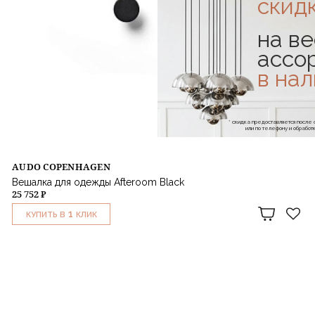
скид
на ве
ассо
в на
* скидка предоставляется посл
или по телефону и обраб
AUDO COPENHAGEN
Вешалка для одежды Afteroom Black
25 752 ₽
1
КУПИТЬ В
КЛИК