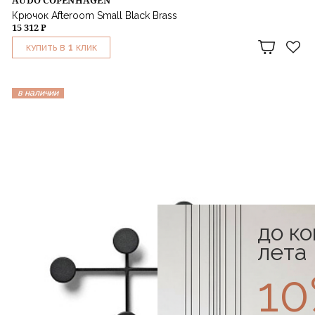
Крючок Afteroom Small Black Brass
15 312 ₽
1
КУПИТЬ В
КЛИК
в наличии
до к
лета
1