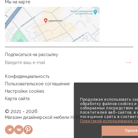
Мы на карте
Подписаться на рассылку
Конфиденциальность
Пользовательское соглашение
Настройки cookies
Карта сайта
Продолжая использовать сай
обработку файлов cookies и
собираемых посредством аг
© 2021 - 2026
посетителей веб-сайтов, в
посещений сайта в соответ
Магазин дизайнерской мебели НОРД КОНЦЕПТ
Политикой использования co
Приня