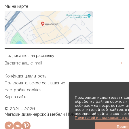
Мы на карте
Подписаться на рассылку
Конфиденциальность
Пользовательское соглашение
Настройки cookies
Карта сайта
Продолжая использовать сай
обработку файлов cookies и
собираемых посредством аг
© 2021 - 2026
посетителей веб-сайтов, в
посещений сайта в соответ
Магазин дизайнерской мебели НОРД КОНЦЕПТ
Политикой использования co
Приня