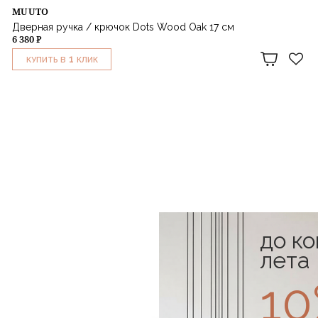
MUUTO
Дверная ручка / крючок Dots Wood Oak 17 см
6 380 ₽
1
КУПИТЬ В
КЛИК
до к
лета
1