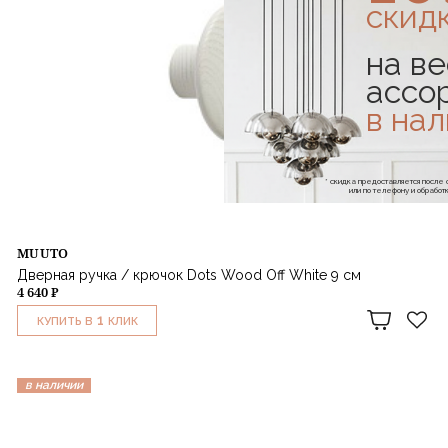
скид
на ве
ассо
в на
* скидка предоставляется посл
или по телефону и обраб
MUUTO
Дверная ручка / крючок Dots Wood Off White 9 см
4 640 ₽
1
КУПИТЬ В
КЛИК
в наличии