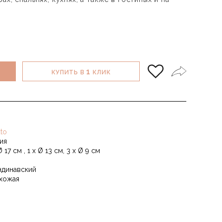
1
КУПИТЬ В
КЛИК
to
ия
Ø 17 см , 1 x Ø 13 см, 3 x Ø 9 см
ндинавский
хожая