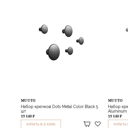
MUUTO
MUUTO
Набор крючков Dots Metal Color Black 5
Набор крю
шт
Aluminum 
19 140 ₽
19 140 ₽
1
КУПИТЬ В
КЛИК
КУПИТЬ 