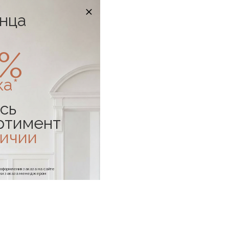
онца
0%
ка*
сь
ртимент
личии
е оформления заказа на сайте
отки заказа менеджером