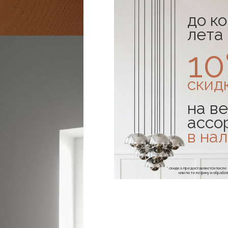
до к
лета
1
скид
на ве
ассо
в на
* скидка предоставляется посл
или по телефону и обраб