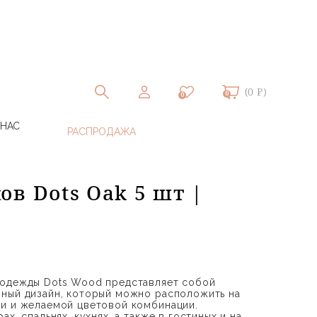
(0 ₽)
0
0
 НАС
в Dots Oak 5 шт |
 одежды Dots Wood представляет собой
ный дизайн, который можно расположить на
и и желаемой цветовой комбинации.
х, спальнях, кухнях, а также в гостиных и на