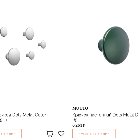
MUUTO
чков Dots Metal Color
Крючок настенный Dots Metal D
5 шт
d5
6 264 ₽
1
1
В
КЛИК
КУПИТЬ В
КЛИК