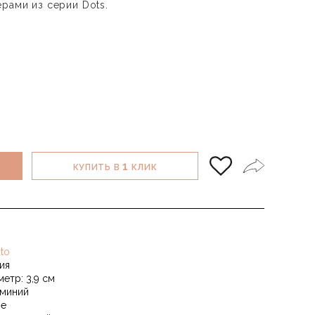
рами из серии Dots.
1
КУПИТЬ В
КЛИК
to
ия
метр: 3,9 см
миний
pe