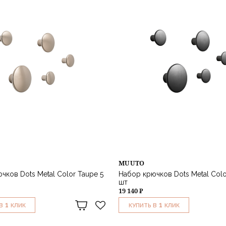
MUUTO
чков Dots Metal Color Taupe 5
Набор крючков Dots Metal Colo
шт
19 140 ₽
1
1
В
КЛИК
КУПИТЬ В
КЛИК