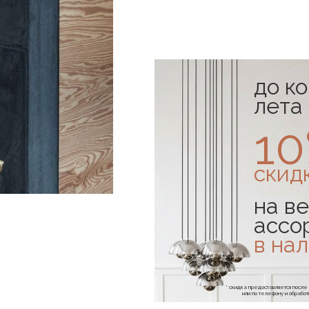
до к
лета
1
скид
на ве
ассо
в на
* скидка предоставляется посл
или по телефону и обраб