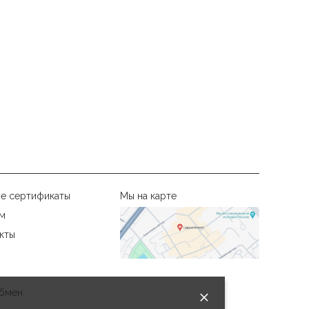
е сертификаты
Мы на карте
м
кты
бмен