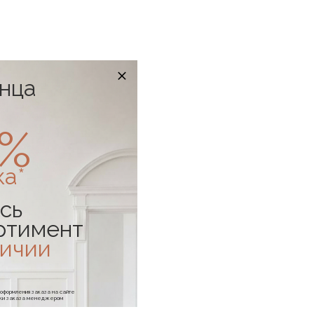
онца
0%
ка*
сь
ртимент
личии
е оформления заказа на сайте
отки заказа менеджером