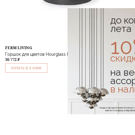
до к
лета
1
FERM LIVING
Горшок для цветов Hourglass Pot Medium
скид
36 772 ₽
1
КУПИТЬ В
КЛИК
на ве
ассо
в на
* скидка предоставляется посл
или по телефону и обраб