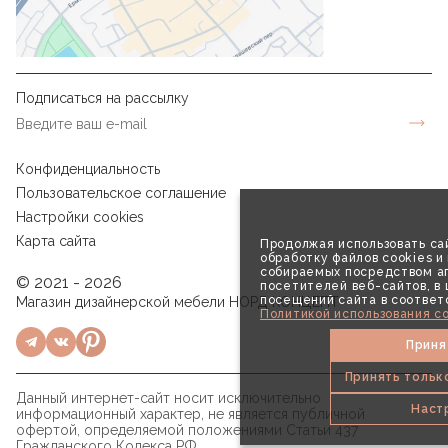
Подписаться на рассылку
Конфиденциальность
Пользовательское соглашение
Настройки cookies
Карта сайта
Продолжая использовать сай
обработку файлов cookies и
собираемых посредством аг
© 2021 - 2026
посетителей веб-сайтов, в
посещений сайта в соответ
Магазин дизайнерской мебели НОРД КОНЦЕПТ
Политикой использования co
Приня
Принять тольк
Данный интернет-сайт носит исключительно
Наст
информационный характер, не является публичной
офертой, определяемой положениями Статьи 437
Гражданского Кодекса РФ.