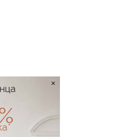
онца
0%
ка*