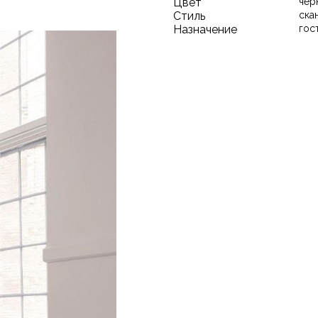
Цвет
чер
Стиль
ска
Назначение
гос