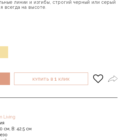
льные линии и изгибы, строгий черный или серый
я всегда на высоте.
1
КУПИТЬ В
КЛИК
m Living
ия
0 см, В: 42.5 см
езо