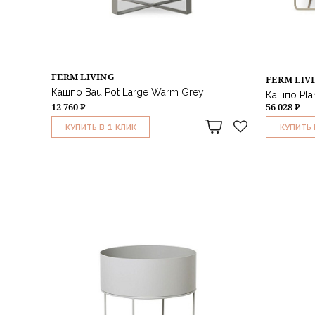
FERM LIVING
FERM LIV
Кашпо Bau Pot Large Warm Grey
Кашпо Pla
12 760 ₽
56 028 ₽
1
КУПИТЬ В
КЛИК
КУПИТЬ 