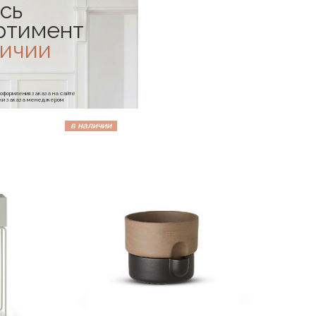
сь
ртимент
личии
е оформления заказа на сайте
отки заказа менеджером
в наличии