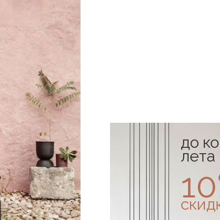
до к
лета
1
скид