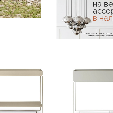
на ве
ассо
в на
* скидка предоставляется посл
или по телефону и обраб