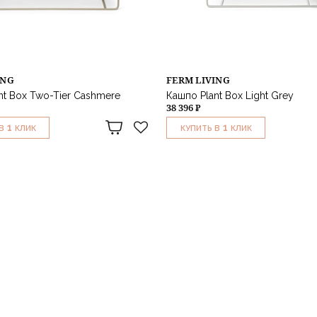
ING
FERM LIVING
nt Box Two-Tier Cashmere
Кашпо Plant Box Light Grey
38 396 ₽
1
1
В
КЛИК
КУПИТЬ В
КЛИК