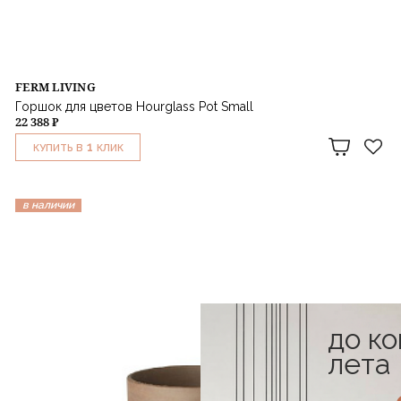
FERM LIVING
Горшок для цветов Hourglass Pot Small
22 388 ₽
1
КУПИТЬ В
КЛИК
в наличии
до к
лета