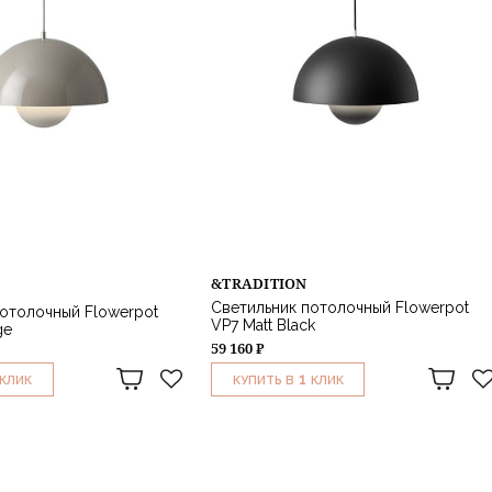
&TRADITION
Светильник потолочный Flowerpot
отолочный Flowerpot
VP7 Matt Black
ge
59 160 ₽
1
КЛИК
КУПИТЬ В
КЛИК