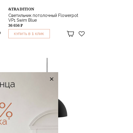
&TRADITION
Светильник потолочный Flowerpot
VP1 Swim Blue
36 656 ₽
1
КУПИТЬ В
КЛИК
онца
0%
ка*