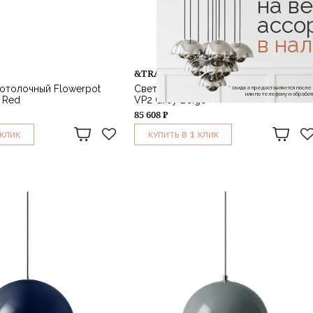
на ве
ассо
в на
&TRADITION
отолочный Flowerpot
Светильник потолочный Flowerpot
* скидка предоставляется посл
или по телефону и обраб
n Red
VP2 Grey Beige
85 608 ₽
1
КЛИК
КУПИТЬ В
КЛИК