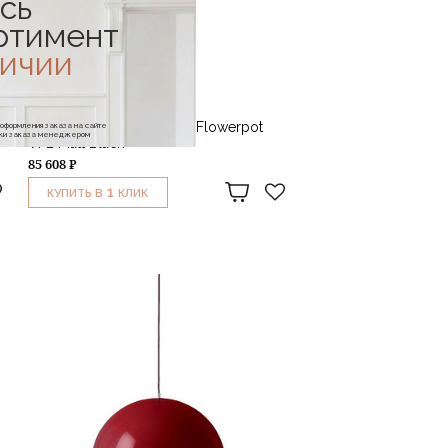
сь
ртимент
личии
&TRADITION
Светильник потолочный Flowerpot
е оформления заказа на сайте
отки заказа менеджером
VP2 Matt Black
85 608 ₽
1
КУПИТЬ В
КЛИК