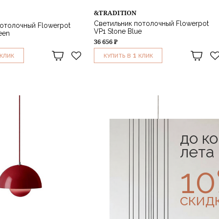
&TRADITION
Светильник потолочный Flowerpot
отолочный Flowerpot
VP1 Stone Blue
een
36 656 ₽
1
КЛИК
КУПИТЬ В
КЛИК
до к
лета
1
скид