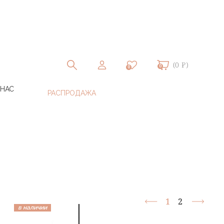
(0 ₽)
0
0
 НАС
1
2
в наличии