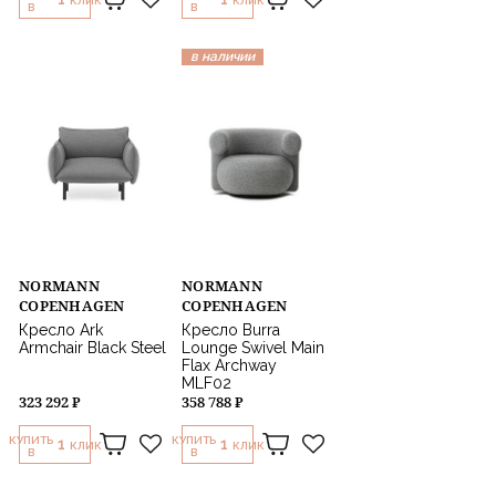
КЛИК
КЛИК
В
В
в наличии
NORMANN
NORMANN
COPENHAGEN
COPENHAGEN
Кресло Ark
Кресло Burra
Armchair Black Steel
Lounge Swivel Main
Flax Archway
MLF02
323 292 ₽
358 788 ₽
КУПИТЬ
КУПИТЬ
1
1
КЛИК
КЛИК
В
В