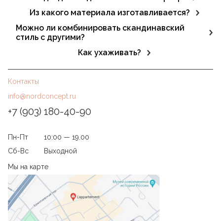
Да. Благодаря визуальной лёгкости и компактным
Из какого материала изготавливается?
формам скандинавская мебель идеально смотрится в
В основном используется массив дерева (дуб, ясень,
Можно ли комбинировать скандинавский
ограниченном пространстве.
бук), шпон, МДФ, латунь и стекло. Все материалы
стиль с другими?
экологичны, безопасны.
Да, он отлично сочетается с лофтом, современным
Как ухаживать?
минимализмом и экостилем.
Регулярно протирать сухой мягкой тканью. Избегать
агрессивной химии и излишней влажности.
Контакты
info@nordconcept.ru
+7 (903) 180-40-90
Пн-Пт
10:00 — 19.00
Сб-Вс
Выходной
Мы на карте