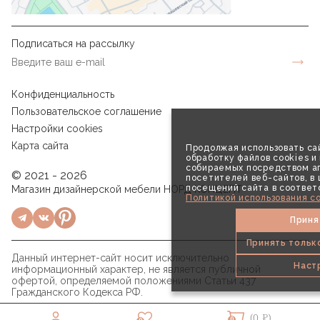
Подписаться на рассылку
Конфиденциальность
Пользовательское соглашение
Настройки cookies
Карта сайта
Продолжая использовать сай
обработку файлов cookies и
собираемых посредством аг
© 2021 - 2026
посетителей веб-сайтов, в
посещений сайта в соответ
Магазин дизайнерской мебели НОРД КОНЦЕПТ
Политикой использования co
Приня
Принять тольк
Данный интернет-сайт носит исключительно
Наст
информационный характер, не является публичной
офертой, определяемой положениями Статьи 437
Гражданского Кодекса РФ.
(0 ₽)
0