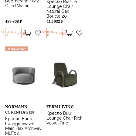
Boomerang HM2
Кресло Brasilia
Oiled Walnut
Lounge Chair
Natural Oak
Boucle 20
489 868 ₽
414 932 ₽
КУПИТЬ
КУПИТЬ
1
1
КЛИК
КЛИК
В
В
в наличии
NORMANN
FERM LIVING
COPENHAGEN
Кресло Buur
Lounge Chair Rich
Кресло Burra
Velvet Pine
Lounge Swivel
Main Flax Archway
MLF02