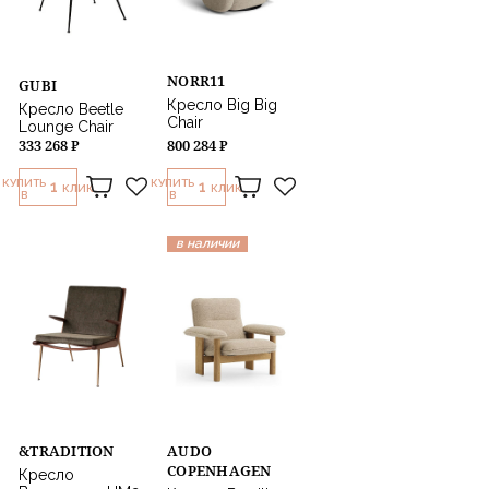
NORR11
GUBI
Кресло Big Big
Кресло Beetle
Chair
Lounge Chair
333 268 ₽
800 284 ₽
КУПИТЬ
КУПИТЬ
1
1
КЛИК
КЛИК
В
В
в наличии
&TRADITION
AUDO
COPENHAGEN
Кресло