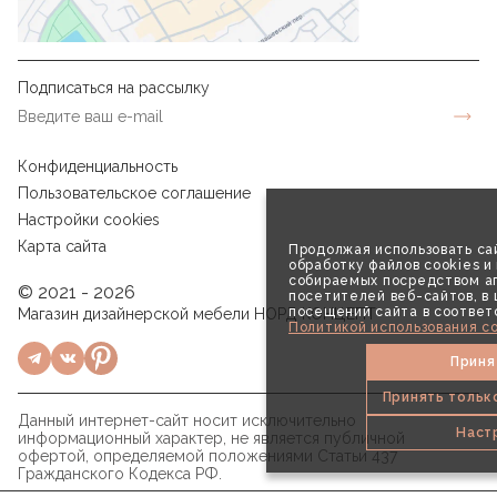
Подписаться на рассылку
Конфиденциальность
Пользовательское соглашение
Настройки cookies
Карта сайта
Продолжая использовать сай
обработку файлов cookies и
собираемых посредством аг
© 2021 - 2026
посетителей веб-сайтов, в
посещений сайта в соответ
Магазин дизайнерской мебели НОРД КОНЦЕПТ
Политикой использования co
Приня
Принять тольк
Данный интернет-сайт носит исключительно
Наст
информационный характер, не является публичной
офертой, определяемой положениями Статьи 437
Гражданского Кодекса РФ.