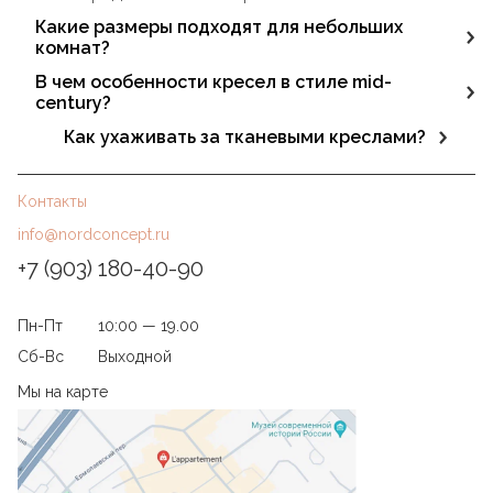
Какие размеры подходят для небольших
комнат?
Модели с шириной до 80-90 см и небольшой
В чем особенности кресел в стиле mid-
глубиной, чтобы кресло не занимало лишнее
century?
пространство.
Это простота форм, минимализм в дизайне, удобная
Как ухаживать за тканевыми креслами?
спинка, элегантные прямые ножки.
Регулярно чистите мягкую обивку щёткой или
пылесосом. При необходимости используйте
Контакты
специальные средства для удаления пятен, а модели с
съёмными чехлами легко стираются.
info@nordconcept.ru
+7 (903) 180-40-90
Пн-Пт
10:00 — 19.00
Сб-Вс
Выходной
Мы на карте