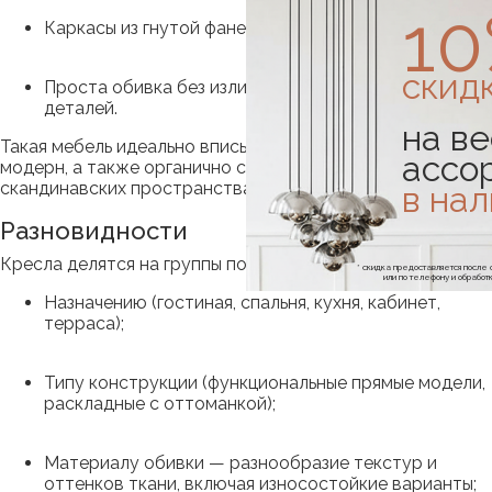
1
Каркасы из гнутой фанеры или дерева;
скид
Проста обивка без излишних декоративных
деталей.
на ве
Такая мебель идеально вписывается в интерьер в стиле
ассо
модерн, а также органично смотрится в лофт,
скандинавских пространствах.
в на
Разновидности
Кресла делятся на группы по:
* скидка предоставляется посл
или по телефону и обраб
Назначению (гостиная, спальня, кухня, кабинет,
терраса);
Типу конструкции (функциональные прямые модели,
раскладные с оттоманкой);
Материалу обивки — разнообразие текстур и
оттенков ткани, включая износостойкие варианты;