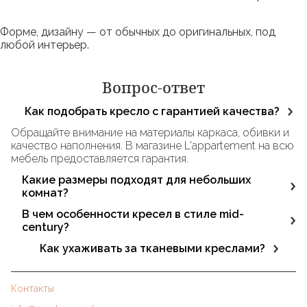
Форме, дизайну — от обычных до оригинальных, под
любой интерьер.
Вопрос-ответ
Как подобрать кресло с гарантией качества?
Обращайте внимание на материалы каркаса, обивки и
качество наполнения. В магазине L'appartement на всю
мебель предоставляется гарантия.
Какие размеры подходят для небольших
комнат?
Модели с шириной до 80-90 см и небольшой
В чем особенности кресел в стиле mid-
глубиной, чтобы кресло не занимало лишнее
century?
пространство.
Это простота форм, минимализм в дизайне, удобная
Как ухаживать за тканевыми креслами?
спинка, элегантные прямые ножки.
Регулярно чистите мягкую обивку щёткой или
пылесосом. При необходимости используйте
Контакты
специальные средства для удаления пятен, а модели с