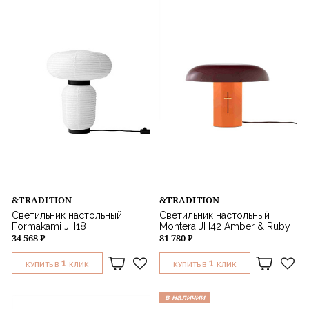
Тип управления
Мощность
Цвет
Стиль
Назначение
&TRADITION
&TRADITION
Светильник настольный
Светильник настольный
Formakami JH18
Montera JH42 Amber & Ruby
34 568 ₽
81 780 ₽
1
1
КУПИТЬ В
КЛИК
КУПИТЬ В
КЛИК
в наличии