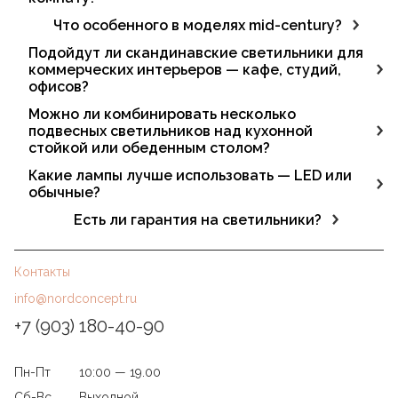
Да, в ассортименте есть модели для гостиной, спальни,
Что особенного в моделях mid-century?
кухни, детской, прихожей и других зон.
Формы с ретро-нотками, глянцевые поверхности,
Подойдут ли скандинавские светильники для
латунные акценты. Такие люстры функциональны и
коммерческих интерьеров — кафе, студий,
становятся центром внимания.
офисов?
Да, благодаря универсальному дизайну они
Можно ли комбинировать несколько
гармонично вписываются в рестораны, буфеты, лобби
подвесных светильников над кухонной
и рабочие пространства.
стойкой или обеденным столом?
Да. Модели одного цвета, но разной формы или
Какие лампы лучше использовать — LED или
высоты позволяют создать выразительную световую
обычные?
композицию.
Рекомендуются LED-лампы — они экономичны, дают
Есть ли гарантия на светильники?
стабильный свет, не нагреваются и служат дольше.
Да, на все светильники L'appartement
распространяется официальная гарантия,
Контакты
подтверждающая качество и надёжность продукции.
info@nordconcept.ru
+7 (903) 180-40-90
Пн-Пт
10:00 — 19.00
Сб-Вс
Выходной