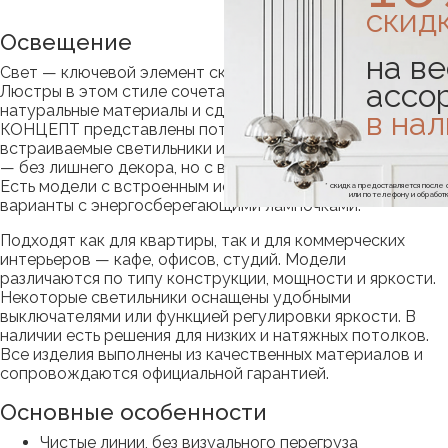
скид
Освещение
на ве
Свет — ключевой элемент скандинавского интерьера.
ассо
Люстры в этом стиле сочетают простую геометрию,
натуральные материалы и сдержанную палитру. В НОРД
в на
КОНЦЕПТ представлены потолочные, подвесные и
встраиваемые светильники из стекла, металла и дерева
— без лишнего декора, но с выразительными формами.
Есть модели с встроенным источником света, а также
* скидка предоставляется посл
или по телефону и обраб
варианты с энергосберегающими лампочками.
Подходят как для квартиры, так и для коммерческих
интерьеров — кафе, офисов, студий. Модели
различаются по типу конструкции, мощности и яркости.
Некоторые светильники оснащены удобными
выключателями или функцией регулировки яркости. В
наличии есть решения для низких и натяжных потолков.
Все изделия выполнены из качественных материалов и
сопровождаются официальной гарантией.
Основные особенности
Чистые линии, без визуального перегруза