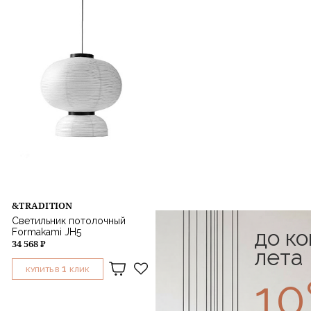
&TRADITION
Светильник потолочный
до к
Formakami JH5
34 568 ₽
лета
1
КУПИТЬ В
КЛИК
1