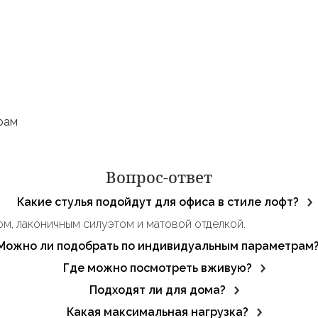
рам
Вопрос-ответ
Какие стулья подойдут для офиса в стиле лофт?
м, лаконичным силуэтом и матовой отделкой.
Можно ли подобрать по индивидуальным параметрам
ия, предпочтениям.
Где можно посмотреть вживую?
ия по фото или эскизу.
Подходят ли для дома?
енных в сканди или лофт-стиле.
Какая максимальная нагрузка?