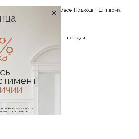
руководителя или open space. Подходят для дома
онца
0%
денья, устойчивые опоры — всё для
ка*
сь
ртимент
личии
е оформления заказа на сайте
отки заказа менеджером