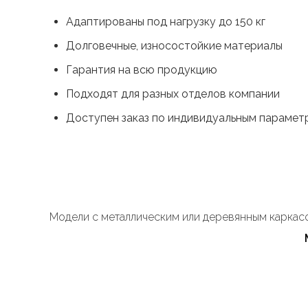
Адаптированы под нагрузку до 150 кг
Долговечные, износостойкие материалы
Гарантия на всю продукцию
Подходят для разных отделов компании
Доступен заказ по индивидуальным парамет
Модели с металлическим или деревянным каркасо
Да. Мы подбираем решения по размерам помещен
В нашем шоуруме в Москве. Доступна консультац
Да, особенно для домашних рабочих зон, оформл