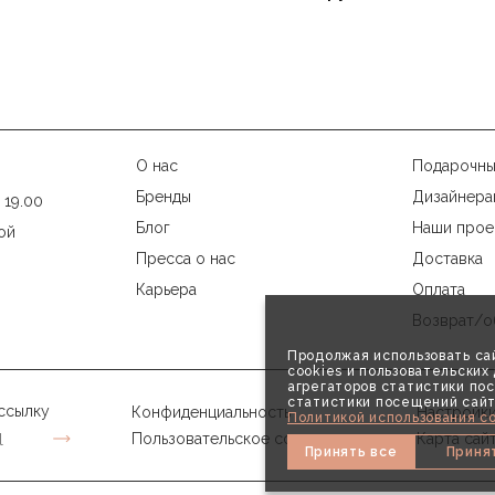
20–150 кг. Уточняйте в карточке товара.
О нас
Подарочны
Бренды
Дизайнера
 19.00
Блог
Наши прое
ой
Пресса о нас
Доставка
Карьера
Оплата
Возврат/о
Продолжая использовать сай
cookies и пользовательски
агрегаторов статистики пос
статистики посещений сайт
ссылку
Конфиденциальность
Настройки
Политикой использования co
Пользовательское соглашение
Карта сай
Принять все
Приня