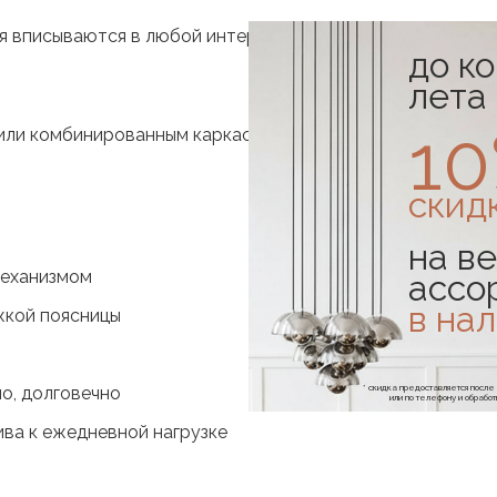
 вписываются в любой интерьер офиса, будь то кабинет 
до к
лета
1
ли комбинированным каркасом. Подлокотники, мягкие си
скид
на ве
механизмом
ассо
в на
жкой поясницы
* скидка предоставляется посл
но, долговечно
или по телефону и обраб
ива к ежедневной нагрузке