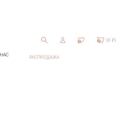
(0 ₽)
0
0
 НАС