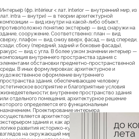
Интерье́р (фр. intérieur < лат. interior — внутренний мир, из
лат. intrа — внутри) — в теории архитектурной
композиции — вид изнутри на какой-либо объект,
противоположно понятию экстерьер — вид снаружи на
здание, сооружение. Соответственно: план — вид
сверху, плафон — вид снизу вверх, фасад — вид спереди,
сзади, сбоку (передний, задний и боковые фасады),
ракурс — вид с угла. В более узком значении интерьер —
композиция внутреннего пространства здания с
элементами обстановки предметно-пространственной
среды. В иных формулировках: архитектурное и
художественное оформление внутреннего
пространства здания, обеспечивающее человеку
эстетическое восприятие и благоприятные условия
жизнедеятельности; внутреннее пространство здания
или отдельного помещения, архитектурное решение
которого определяется его функциональным
назначением. Проектирование интерьера
осуществляется архитектором во взаимосвязи с
до к
экстерьером здания и, как архитектура в целом, следует
логике развития историко-культурных концепций, идей и
лета
взглядов на окружающий мир, содержания основных