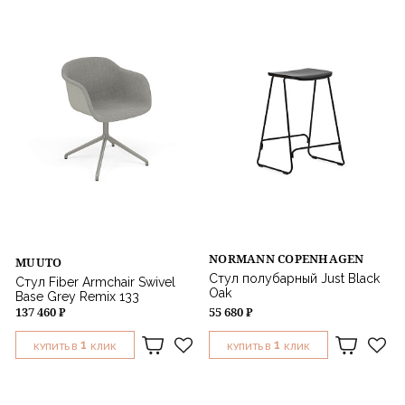
Svend Aage Holm-Sørensen
Verner Panton
Vittoriano Vigano
NORMANN COPENHAGEN
MUUTO
Стул полубарный Just Black
Стул Fiber Armchair Swivel
Oak
Base Grey Remix 133
137 460 ₽
55 680 ₽
1
1
КУПИТЬ В
КЛИК
КУПИТЬ В
КЛИК