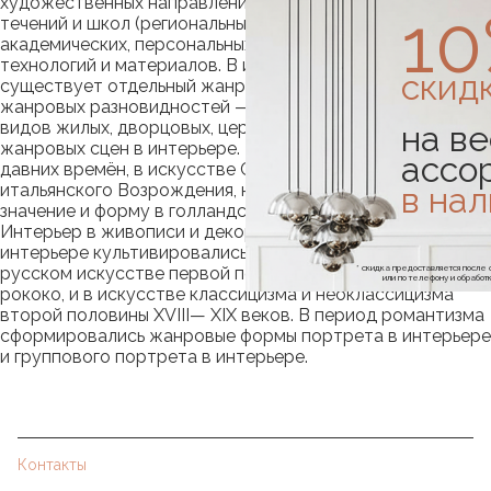
художественных направлений, архитектурных стилей,
1
течений и школ (региональных, национальных,
академических, персональных), развитию строительных
технологий и материалов. В истории живописи и графики
скид
существует отдельный жанр «интерьера» и его
жанровых разновидностей — изображения внутренних
видов жилых, дворцовых, церковных интерьеров и
на ве
жанровых сцен в интерьере. Этот жанр существовал с
ассо
давних времён, в искусстве Средневековья и
в на
итальянского Возрождения, но обрёл самодостаточное
значение и форму в голландском искусстве XVII века.
Интерьер в живописи и декоративные росписи в
интерьере культивировались в западноевропейском и
* скидка предоставляется посл
русском искусстве первой половины XVIII века, в эпоху
или по телефону и обраб
рококо, и в искусстве классицизма и неоклассицизма
второй половины XVIII— XIX веков. В период романтизма
сформировались жанровые формы портрета в интерьере
и группового портрета в интерьере.
Контакты