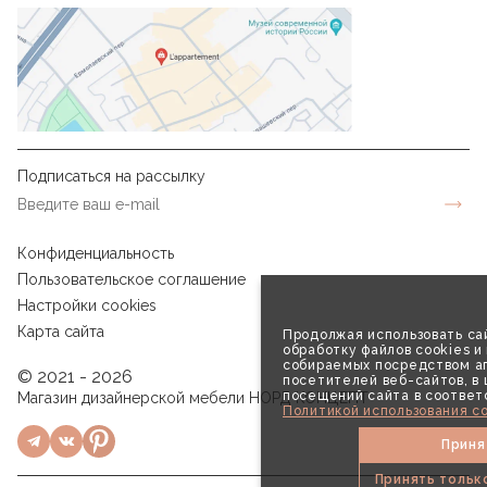
Подписаться на рассылку
Конфиденциальность
Пользовательское соглашение
Настройки cookies
Карта сайта
Продолжая использовать сай
обработку файлов cookies и
собираемых посредством аг
© 2021 - 2026
посетителей веб-сайтов, в
посещений сайта в соответ
Магазин дизайнерской мебели НОРД КОНЦЕПТ
Политикой использования co
Приня
Принять тольк