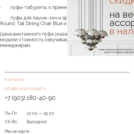
скид
· пуфы-табуреты, к примеру, Sculpt Stool Concrete;
на ве
· пуфы для лаунж-зон и арт-пространств - Pouffe
ассо
Round, Tail Dining Chair Blue и многое другое.
в на
Цена винтажного пуфа указана на сайте, на некоторые
модели стоимость озвучивается при звонке нашим
менеджерам.
* скидка предоставляется посл
или по телефону и обраб
Контакты
info@nordconcept.ru
+7 (903) 180-40-90
Пн-Пт
10:00 — 19.00
Сб-Вс
Выходной
Мы на карте