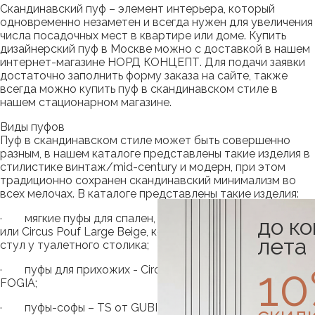
Скандинавский пуф – элемент интерьера, который
одновременно незаметен и всегда нужен для увеличения
числа посадочных мест в квартире или доме. Купить
дизайнерский пуф в Москве можно с доставкой в нашем
интернет-магазине НОРД КОНЦЕПТ. Для подачи заявки
достаточно заполнить форму заказа на сайте, также
всегда можно купить пуф в скандинавском стиле в
нашем стационарном магазине.
Виды пуфов
Пуф в скандинавском стиле может быть совершенно
разным, в нашем каталоге представлены такие изделия в
стилистике винтаж/mid-century и модерн, при этом
традиционно сохранен скандинавский минимализм во
всех мелочах. В каталоге представлены такие изделия:
· мягкие пуфы для спален, к примеру, модель Poppy
до к
или Circus Pouf Large Beige, которые отлично заменяют
лета
стул у туалетного столика;
1
· пуфы для прихожих - Circus Pouf Large Beige, Tiki от
FOGIA;
· пуфы-софы – TS от GUBI;