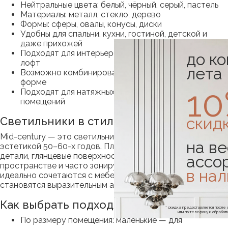
Нейтральные цвета: белый, чёрный, серый, пастель
Материалы: металл, стекло, дерево
Формы: сферы, овалы, конусы, диски
Удобны для спальни, кухни, гостиной, детской и
даже прихожей
Подходят для интерьеров в стиле минимализм и
до к
лофт
лета
Возможно комбинирование моделей по высоте и
форме
1
Подходят для натяжных потолков и компактных
помещений
скид
Светильники в стиле mid-century
Mid-century — это светильники, вдохновлённые
на ве
эстетикой 50–60-х годов. Плавные линии, латунные
детали, глянцевые поверхности. Они визуально «парят» в
ассо
пространстве и часто зонируют комнату. Такие модели
в на
идеально сочетаются с мебелью в стиле минимализм и
становятся выразительным акцентом.
Как выбрать подходящую люстру
* скидка предоставляется посл
или по телефону и обраб
По размеру помещения: маленькие — для