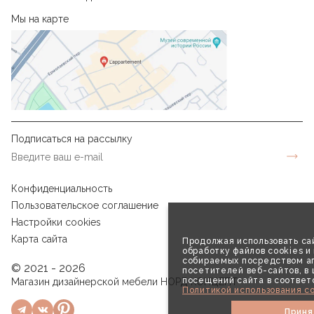
Мы на карте
Подписаться на рассылку
Конфиденциальность
Пользовательское соглашение
Настройки cookies
Карта сайта
Продолжая использовать сай
обработку файлов cookies и
собираемых посредством аг
© 2021 - 2026
посетителей веб-сайтов, в
посещений сайта в соответ
Магазин дизайнерской мебели НОРД КОНЦЕПТ
Политикой использования co
Приня