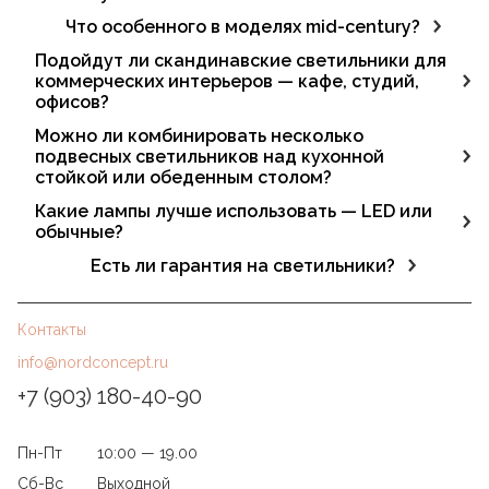
Да, в ассортименте есть модели для гостиной, спальни,
Что особенного в моделях mid-century?
кухни, детской, прихожей и других зон.
Формы с ретро-нотками, глянцевые поверхности,
Подойдут ли скандинавские светильники для
латунные акценты. Такие люстры функциональны и
коммерческих интерьеров — кафе, студий,
становятся центром внимания.
офисов?
Да, благодаря универсальному дизайну они
Можно ли комбинировать несколько
гармонично вписываются в рестораны, буфеты, лобби
подвесных светильников над кухонной
и рабочие пространства.
стойкой или обеденным столом?
Да. Модели одного цвета, но разной формы или
Какие лампы лучше использовать — LED или
высоты позволяют создать выразительную световую
обычные?
композицию.
Рекомендуются LED-лампы — они экономичны, дают
Есть ли гарантия на светильники?
стабильный свет, не нагреваются и служат дольше.
Да, на все светильники L'appartement
распространяется официальная гарантия,
Контакты
подтверждающая качество и надёжность продукции.
info@nordconcept.ru
+7 (903) 180-40-90
Пн-Пт
10:00 — 19.00
Сб-Вс
Выходной