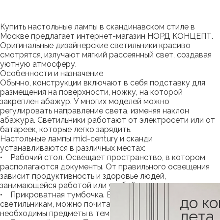
Купить настольные лампы в скандинавском стиле в
Москве предлагает интернет-магазин НОРД КОНЦЕПТ.
Оригинальные дизайнерские светильники красиво
смотрятся, излучают мягкий рассеянный свет, создавая
уютную атмосферу.
Особенности и назначение
Обычно, конструкции включают в себя подставку для
размещения на поверхности, ножку, на которой
закреплен абажур. У многих моделей можно
регулировать направление света, изменяя наклон
абажура. Светильники работают от электросети или от
батареек, которые легко зарядить.
Настольные лампы mid-century и сканди
устанавливаются в различных местах:
• Рабочий стол. Освещает пространство, в котором
располагаются документы. От правильного освещения
зависит продуктивность и здоровье людей,
занимающейся работой или учебой.
• Прикроватная тумбочка. Благодаря настольным
до к
светильникам, можно почитать в постели, найти
лета
необходимы предметы в темное время суток.