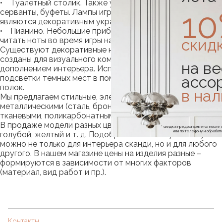
• Туалетный столик. Также устанавливаются на
1
серванты, буфеты. Лампы играют практическую роль и
являются декоративным украшением.
• Пианино. Небольшие приборы освещения помогают
скид
читать ноты во время игры на музыкальном инструменте.
Существуют декоративные настольные лампы. Они
созданы для визуального комфорта, служат прекрасным
на ве
дополнением интерьера. Используются в качестве
ассо
подсветки темных мест в помещении, к примеру, книжных
полок.
в на
Мы предлагаем стильные, элегантные настольные лампы с
металлическими (сталь, бронза, алюминий), стеклянными,
тканевыми, поликарбонатными, картонными абажурами.
В продаже модели разных цветов: черный, белый,
* скидка предоставляется посл
или по телефону и обраб
голубой, желтый и т. д. Подобрать настольную лампу
можно не только для интерьера сканди, но и для любого
другого. В нашем магазине цены на изделия разные –
формируются в зависимости от многих факторов
(материал, вид работ и пр.).
Контакты