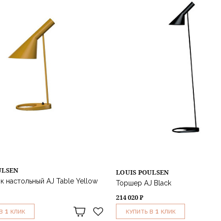
ULSEN
LOUIS POULSEN
к настольный AJ Table Yellow
Торшер AJ Black
214 020 ₽
1
1
В
КЛИК
КУПИТЬ В
КЛИК