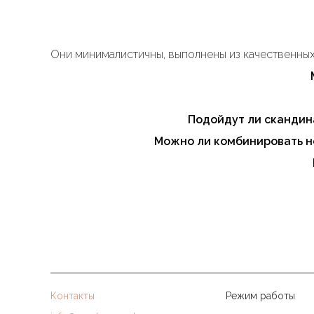
Они минималистичны, выполнены из качественных
Да, в ассортименте есть модели для гостиной, спа
Формы с ретро-нотками, глянцевые поверхности,
Подойдут ли скандин
Да, благодаря универсальному дизайну они гарм
Можно ли комбинировать н
Да. Модели одного цвета, но разной формы или 
Рекомендуются LED-лампы — они экономичны, даю
Да, на все светильники L'appartement распростр
Контакты
Режим работы