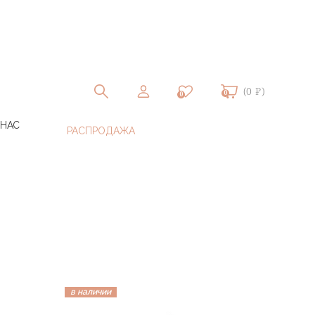
(0 ₽)
0
0
 НАС
в наличии