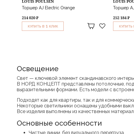
LOUIS POULSEN
LOUIS PO
Торшер AJ Electric Orange
Торшер AJ 
214 020 ₽
252 184 ₽
1
КУПИТЬ В
КЛИК
КУПИТЬ 
Освещение
Свет — ключевой элемент скандинавского интерь
В НОРД КОНЦЕПТ представлены потолочные, подве
выразительными формами. Есть модели с встроен
Подходят как для квартиры, так и для коммерческ
Некоторые светильники оснащены удобными выключ
Все изделия выполнены из качественных материа
Основные особенности
Чистые линии, без визуального перегруза