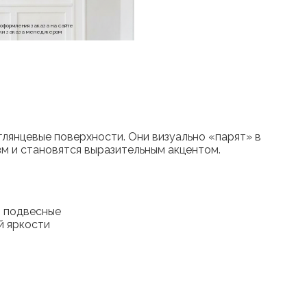
е оформления заказа на сайте
отки заказа менеджером
 глянцевые поверхности. Они визуально «парят» в
м и становятся выразительным акцентом.
— подвесные
й яркости