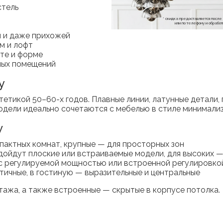
стель
* скидка предоставляется посл
или по телефону и обраб
ой и даже прихожей
м и лофт
те и форме
ных помещений
y
тетикой 50–60-х годов. Плавные линии, латунные детали,
одели идеально сочетаются с мебелью в стиле минимализ
у
пактных комнат, крупные — для просторных зон
одойдут плоские или встраиваемые модели, для высоких 
 с регулируемой мощностью или встроенной регулировко
тичные, в гостиную — выразительные и центральные
тажа, а также встроенные — скрытые в корпусе потолка.