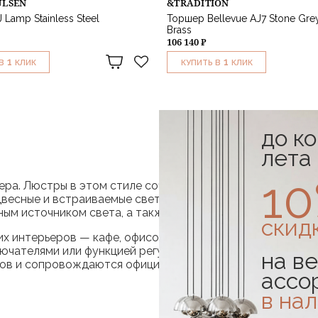
ULSEN
&TRADITION
Lamp Stainless Steel
Торшер Bellevue AJ7 Stone Gre
Brass
106 140 ₽
1
1
В
КЛИК
КУПИТЬ В
КЛИК
до к
лета
1
ера. Люстры в этом стиле сочетают простую геометрию,
сные и встраиваемые светильники из стекла, металла и 
ным источником света, а также варианты с энергосбере
скид
их интерьеров — кафе, офисов, студий. Модели различают
ателями или функцией регулировки яркости. В наличии е
на ве
лов и сопровождаются официальной гарантией.
ассо
в на