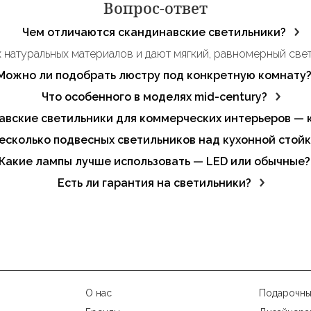
Вопрос-ответ
Чем отличаются скандинавские светильники?
 натуральных материалов и дают мягкий, равномерный свет
Можно ли подобрать люстру под конкретную комнату
льни, кухни, детской, прихожей и других зон.
Что особенного в моделях mid-century?
 латунные акценты. Такие люстры функциональны и становя
авские светильники для коммерческих интерьеров — к
онично вписываются в рестораны, буфеты, лобби и рабочие
есколько подвесных светильников над кухонной стой
высоты позволяют создать выразительную световую композ
Какие лампы лучше использовать — LED или обычные?
т стабильный свет, не нагреваются и служат дольше.
Есть ли гарантия на светильники?
аняется официальная гарантия, подтверждающая качество и
О нас
Подарочны