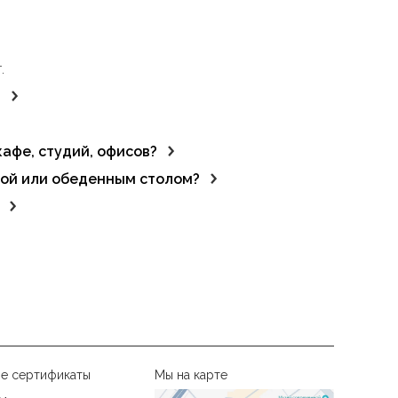
.
?
тся центром внимания.
афе, студий, офисов?
 пространства.
кой или обеденным столом?
ицию.
 надёжность продукции.
е сертификаты
Мы на карте