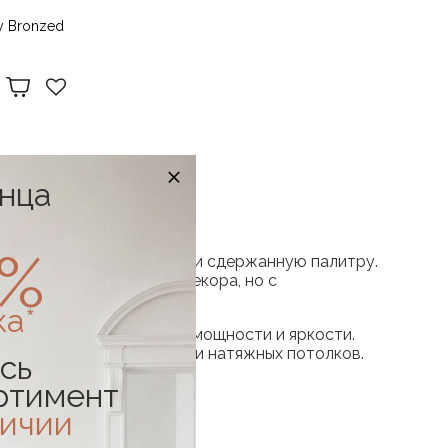
y Bronzed
онца
0%
 натуральные материалы и сдержанную палитру.
дерева — без лишнего декора, но с
гающими лампочками.
ка*
ся по типу конструкции, мощности и яркости.
сть решения для низких и натяжных потолков.
сь
ртимент
личии