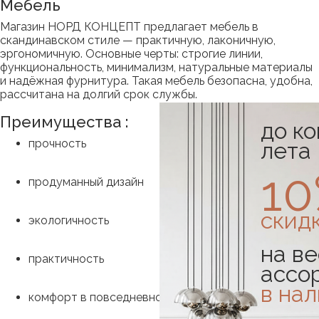
Мебель
Магазин НОРД КОНЦЕПТ предлагает мебель в
скандинавском стиле — практичную, лаконичную,
эргономичную. Основные черты: строгие линии,
функциональность, минимализм, натуральные материалы
и надёжная фурнитура. Такая мебель безопасна, удобна,
рассчитана на долгий срок службы.
Преимущества :
до к
прочность
лета
1
продуманный дизайн
скид
экологичность
на ве
практичность
ассо
в на
комфорт в повседневном использовании