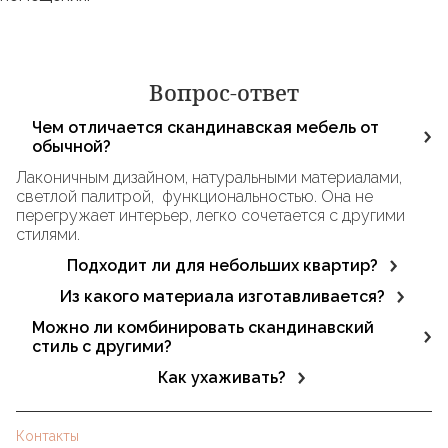
Вопрос-ответ
Чем отличается скандинавская мебель от
обычной?
Лаконичным дизайном, натуральными материалами,
светлой палитрой, функциональностью. Она не
перегружает интерьер, легко сочетается с другими
стилями.
Подходит ли для небольших квартир?
Да. Благодаря визуальной лёгкости и компактным
Из какого материала изготавливается?
формам скандинавская мебель идеально смотрится в
В основном используется массив дерева (дуб, ясень,
Можно ли комбинировать скандинавский
ограниченном пространстве.
бук), шпон, МДФ, латунь и стекло. Все материалы
стиль с другими?
экологичны, безопасны.
Да, он отлично сочетается с лофтом, современным
Как ухаживать?
минимализмом и экостилем.
Регулярно протирать сухой мягкой тканью. Избегать
агрессивной химии и излишней влажности.
Контакты