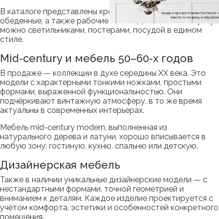
В каталоге представлены кровати, стулья, комоды,
* скидка предоставляется посл
или по телефону и обраб
обеденные, а также рабочие столы. Дополнить интерьер
можно светильниками, постерами, посудой в едином
стиле.
Mid-century и мебель 50–60-х годов
В продаже — коллекции в духе середины XX века. Это
модели с характерными тонкими ножками, простыми
формами, выраженной функциональностью. Они
подчёркивают винтажную атмосферу, в то же время
актуальны в современных интерьерах.
Мебель mid-century modern, выполненная из
натурального дерева и латуни, хорошо вписывается в
любую зону: гостиную, кухню, спальню или детскую.
Дизайнерская мебель
Также в наличии уникальные дизайнерские модели — с
нестандартными формами, точной геометрией и
вниманием к деталям. Каждое изделие проектируется с
учётом комфорта, эстетики и особенностей конкретного
помещения.