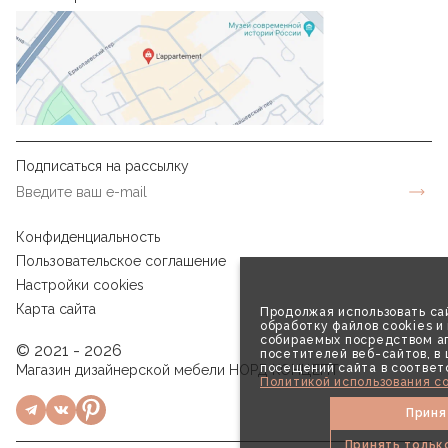
Подписаться на рассылку
Конфиденциальность
Пользовательское соглашение
Настройки cookies
Карта сайта
Продолжая использовать сай
обработку файлов cookies и
собираемых посредством аг
© 2021 - 2026
посетителей веб-сайтов, в
посещений сайта в соответ
Магазин дизайнерской мебели НОРД КОНЦЕПТ
Политикой использования co
Приня
Принять тольк