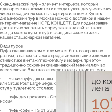
Скандинавский пуф – элемент интерьера, который
одновременно незаметен и всегда нужен для увеличения
числа посадочных мест в квартире или доме. Купить
дизайнерский пуф в Москве можно с доставкой в нашем
интернет-магазине НОРД КОНЦЕПТ. Для подачи заявки
достаточно заполнить форму заказа на сайте, также
всегда можно купить пуф в скандинавском стиле в
нашем стационарном магазине.
Виды пуфов
Пуф в скандинавском стиле может быть совершенно
разным, в нашем каталоге представлены такие изделия в
стилистике винтаж/mid-century и модерн, при этом
традиционно сохранен скандинавский минимализм во
всех мелочах. В каталоге представлены такие изделия:
· мягкие пуфы для спален, к примеру, модель Poppy
до к
или Circus Pouf Large Beige, которые отлично заменяют
лета
стул у туалетного столика;
1
· пуфы для прихожих - Circus Pouf Large Beige, Tiki от
FOGIA;
· пуфы-софы – TS от GUBI;