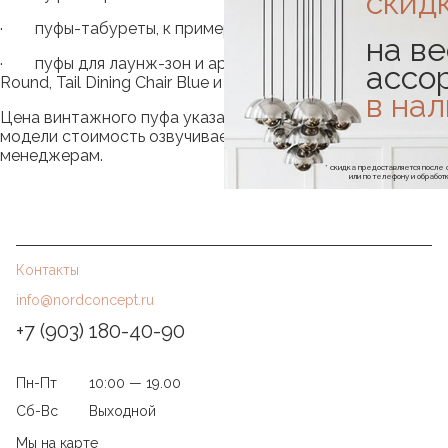
скид
· пуфы-табуреты, к примеру, Sculpt Stool Concrete;
на ве
· пуфы для лаунж-зон и арт-пространств - Pouffe
ассо
Round, Tail Dining Chair Blue и многое другое.
в на
Цена винтажного пуфа указана на сайте, на некоторые
модели стоимость озвучивается при звонке нашим
менеджерам.
* скидка предоставляется посл
или по телефону и обраб
Контакты
info@nordconcept.ru
+7 (903) 180-40-90
Пн-Пт
10:00 — 19.00
Сб-Вс
Выходной
Мы на карте