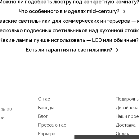
Можно ли подобрать люстру под конкретную комнату
льни, кухни, детской, прихожей и других зон.
Что особенного в моделях mid-century?
 латунные акценты. Такие люстры функциональны и становя
авские светильники для коммерческих интерьеров — к
онично вписываются в рестораны, буфеты, лобби и рабочие
есколько подвесных светильников над кухонной стой
высоты позволяют создать выразительную световую композ
Какие лампы лучше использовать — LED или обычные?
т стабильный свет, не нагреваются и служат дольше.
Есть ли гарантия на светильники?
аняется официальная гарантия, подтверждающая качество и
О нас
Подарочны
Бренды
Дизайнера
 19.00
Блог
Наши прое
ой
Пресса о нас
Доставка
Карьера
Оплата