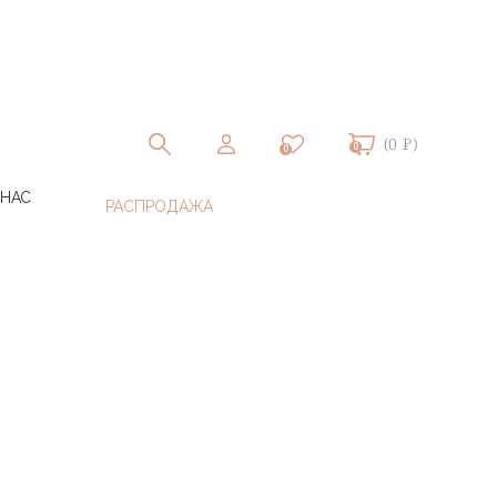
(0 ₽)
0
0
 НАС