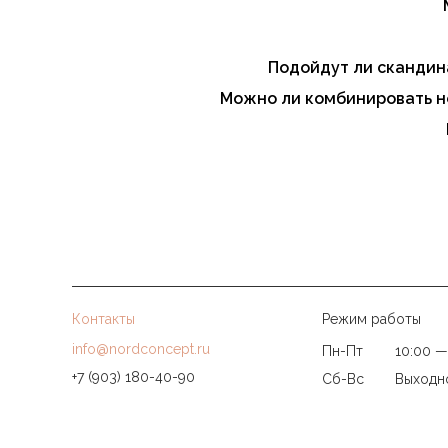
Да, в ассортименте есть модели для гостиной, спа
Формы с ретро-нотками, глянцевые поверхности,
Подойдут ли скандин
Да, благодаря универсальному дизайну они гарм
Можно ли комбинировать н
Да. Модели одного цвета, но разной формы или 
Рекомендуются LED-лампы — они экономичны, даю
Да, на все светильники L'appartement распростр
Контакты
Режим работы
info@nordconcept.ru
Пн-Пт
10:00 —
+7 (903) 180-40-90
Сб-Вс
Выходн