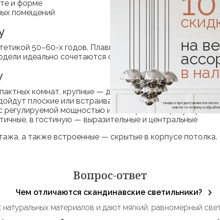
1
те и форме
ных помещений
скид
y
на ве
тетикой 50–60-х годов. Плавные линии, латунные детали,
ассо
одели идеально сочетаются с мебелью в стиле минимализ
в на
у
пактных комнат, крупные — для просторных зон
одойдут плоские или встраиваемые модели, для высоких 
* скидка предоставляется посл
или по телефону и обраб
 с регулируемой мощностью или встроенной регулировко
тичные, в гостиную — выразительные и центральные
тажа, а также встроенные — скрытые в корпусе потолка.
Вопрос-ответ
Чем отличаются скандинавские светильники?
 натуральных материалов и дают мягкий, равномерный свет