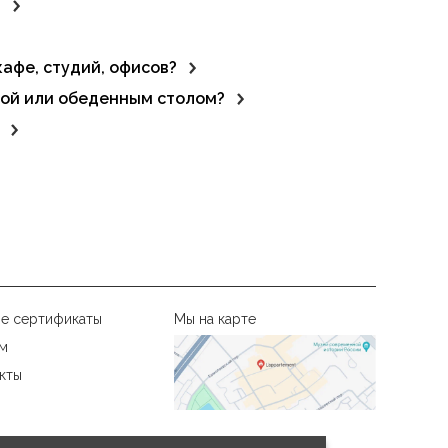
?
тся центром внимания.
афе, студий, офисов?
 пространства.
кой или обеденным столом?
ицию.
 надёжность продукции.
е сертификаты
Мы на карте
м
кты