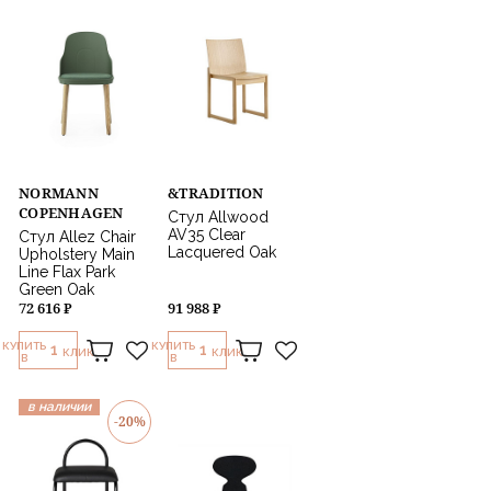
NORMANN
&TRADITION
COPENHAGEN
Стул Allwood
AV35 Clear
Стул Allez Chair
Lacquered Oak
Upholstery Main
Line Flax Park
Green Oak
72 616 ₽
91 988 ₽
КУПИТЬ
КУПИТЬ
1
1
КЛИК
КЛИК
В
В
в наличии
-20%