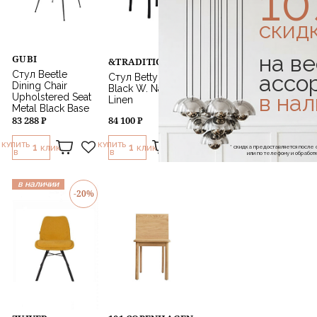
1
скид
на ве
GUBI
&TRADITION
Стул Beetle
ассо
Стул Betty TK1
Dining Chair
Black W. Natural
в на
Upholstered Seat
Linen
Metal Black Base
83 288 ₽
84 100 ₽
КУПИТЬ
КУПИТЬ
1
1
* скидка предоставляется посл
КЛИК
КЛИК
В
В
или по телефону и обраб
в наличии
-20%