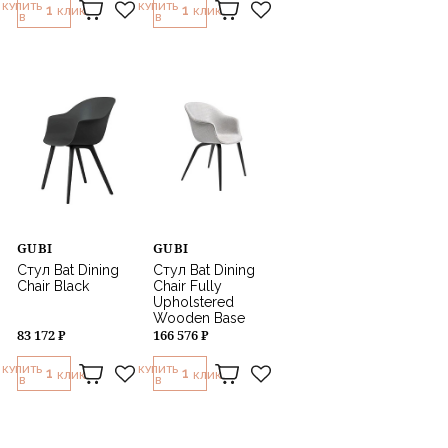
КУПИТЬ
КУПИТЬ
1
1
КЛИК
КЛИК
В
В
GUBI
GUBI
Стул Bat Dining
Стул Bat Dining
Chair Black
Chair Fully
Upholstered
Wooden Base
83 172 ₽
166 576 ₽
КУПИТЬ
КУПИТЬ
1
1
КЛИК
КЛИК
В
В