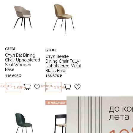
GUBI
GUBI
Стул Bat Dining
Стул Beetle
Chair Upholstered
Dining Chair Fully
Seat Wooden
Upholstered Metal
Base
Black Base
116 696 ₽
166 576 ₽
КУПИТЬ
КУПИТЬ
1
1
КЛИК
КЛИК
В
В
в наличии
до к
лета