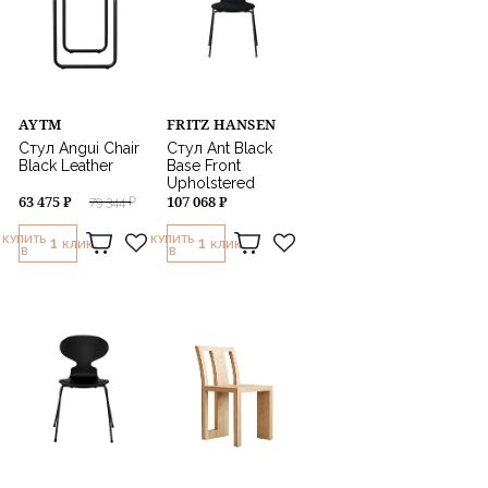
AYTM
FRITZ HANSEN
Стул Angui Chair
Стул Ant Black
Black Leather
Base Front
Upholstered
63 475 ₽
107 068 ₽
79 344 ₽
КУПИТЬ
КУПИТЬ
1
1
КЛИК
КЛИК
В
В