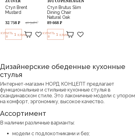
ZUIVER
101 COPENHAGEN
Стул Brent
Стул Brutus Slim
Mustard
Dining Chair
Natural Oak
32 758 ₽
89 668 ₽
40 948 ₽
КУПИТЬ
КУПИТЬ
1
1
КЛИК
КЛИК
В
В
Дизайнерские обеденные кухонные
стулья
Интернет-магазин НОРД КОНЦЕПТ предлагает
функциональные и стильные кухонные стулья в
скандинавском стиле. Это лаконичные модели с упором
на комфорт, эргономику, высокое качество.
Ассортимент
В наличии различные варианты:
модели с подлокотниками и без;