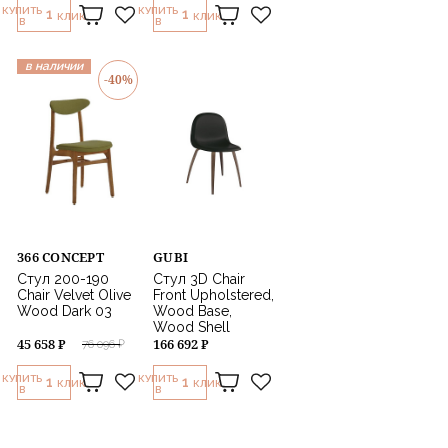
КУПИТЬ
КУПИТЬ
1
1
КЛИК
КЛИК
В
В
в наличии
-40%
366 CONCEPT
GUBI
Стул 200-190
Стул 3D Chair
Chair Velvet Olive
Front Upholstered,
Wood Dark 03
Wood Base,
Wood Shell
45 658 ₽
166 692 ₽
76 096 ₽
КУПИТЬ
КУПИТЬ
1
1
КЛИК
КЛИК
В
В