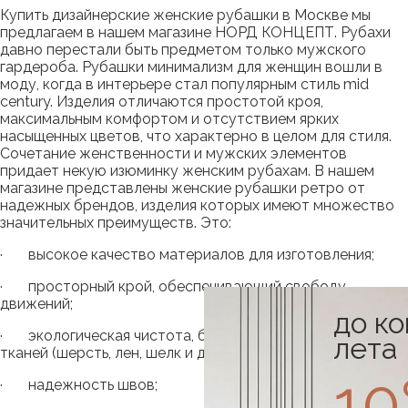
Купить дизайнерские женские рубашки в Москве мы
предлагаем в нашем магазине НОРД КОНЦЕПТ. Рубахи
давно перестали быть предметом только мужского
гардероба. Рубашки минимализм для женщин вошли в
моду, когда в интерьере стал популярным стиль mid
century. Изделия отличаются простотой кроя,
максимальным комфортом и отсутствием ярких
насыщенных цветов, что характерно в целом для стиля.
Сочетание женственности и мужских элементов
придает некую изюминку женским рубахам. В нашем
магазине представлены женские рубашки ретро от
надежных брендов, изделия которых имеют множество
значительных преимуществ. Это:
· высокое качество материалов для изготовления;
· просторный крой, обеспечивающий свободу
движений;
до к
· экологическая чистота, благодаря натуральности
лета
тканей (шерсть, лен, шелк и др.);
1
· надежность швов;