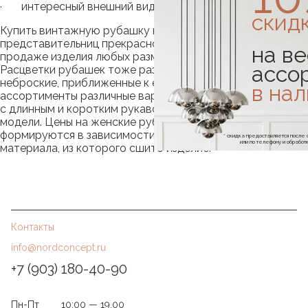
· интересный внешний вид.
скид
Купить винтажную рубашку в нашем магазине можно для
представительниц прекрасного пола любого возраста. В
на ве
продаже изделия любых размеров и различной длины.
ассо
Расцветки рубашек тоже разные, но преимущественно
неброские, приближенные к естественным. В
в на
ассортименты различные варианты: с воротником и без,
с длинным и коротким рукавом, есть ассиметричные
модели. Цены на женские рубашки различны. Они
формируются в зависимости от особенностей модели и
* скидка предоставляется посл
или по телефону и обраб
материала, из которого сшито изделие.
Контакты
info@nordconcept.ru
+7 (903) 180-40-90
Пн-Пт
10:00 — 19.00