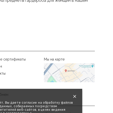
ы на предметы гардероба для женщин в нашем
е сертификаты
Мы на карте
м
кты
бмен
т, Вы даете согласие на обработку файлов
х данных, собираемых посредством
етителей веб-сайтов, в целях ведения