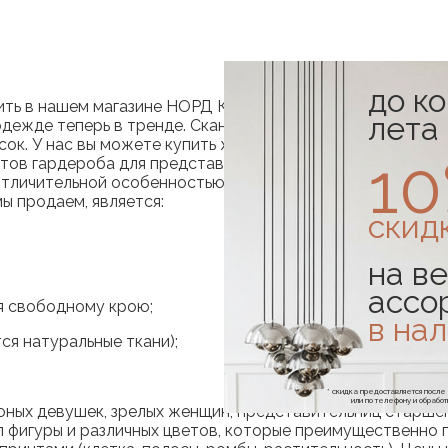
до к
ь в нашем магазине НОРД КОНЦЕПТ. После того, как ста
лета
в одежде теперь в тренде. Скандинавский минимализм в 
ок. У нас вы можете купить женскую одежду в стиле мини
1
тов гардероба для представительниц прекрасного пола.
отличительной особенностью которой является сочетани
 продаем, является:
скид
на ве
ассо
я свободному крою;
в на
ся натуральные ткани);
* скидка предоставляется посл
или по телефону и обраб
юных девушек, зрелых женщин, представительниц старшег
 фигуры и различных цветов, которые преимущественно пр