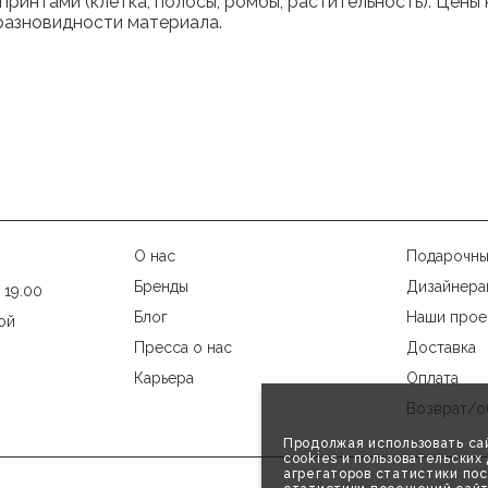
принтами (клетка, полосы, ромбы, растительность). Цен
 разновидности материала.
О нас
Подарочны
Бренды
Дизайнера
 19.00
Блог
Наши прое
ой
Пресса о нас
Доставка
Карьера
Оплата
Возврат/о
Продолжая использовать сай
cookies и пользовательски
агрегаторов статистики пос