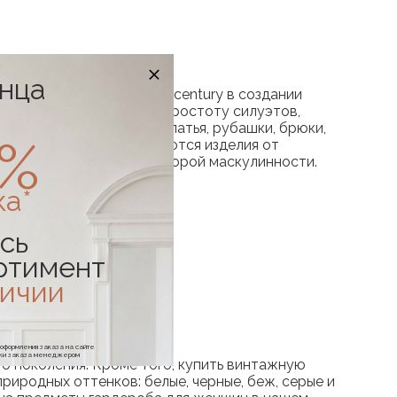
онца
л популярным стиль mid century в создании
одежде предусматривает простоту силуэтов,
мализм разных видов: платья, рубашки, брюки,
0%
 В нашем магазине продаются изделия от
е женственности и некоторой маскулинности.
ка*
сь
ртимент
личии
е оформления заказа на сайте
отки заказа менеджером
о поколения. Кроме того, купить винтажную
иродных оттенков: белые, черные, беж, серые и