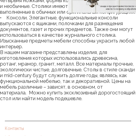
четырьмя ножками, формы которых, как стандартные, так
и необычные. Столики имеют одну, две, три столешницы,
* скидка предоставляется посл
или по телефону и обраб
выполненные в обычных или оригинальных конфигурациях.
• Консоли. Элегантные, функциональные консоли
выпускаются с ящиками, полочками для размещения
документов, газет и прочих предметов. Также они могут
использоваться в качестве журнального столика.
Изысканные предметы мебели способны украсить любой
интерьер.
В нашем магазине представлены изделия, для
изготовления которых использовались древесина,
ротанг, мрамор, гранит, металл. Все материалы прочные,
экологически чистые, долговечные. Столы в стиле сканди
и mid-century будут служить долгие годы, являясь, как
функциональной мебелью, так и декоративной. Цены на
мебель различные – зависят, в основном, от
материала. Можно купить эксклюзивный дорогостоящий
стол или найти модель подешевле.
Контакты