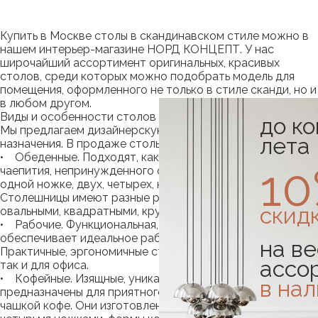
Купить в Москве столы в скандинавском стиле можно в
нашем интерьер-магазине НОРД КОНЦЕПТ. У нас
широчайший ассортимент оригинальных, красивых
столов, среди которых можно подобрать модель для
помещения, оформленного не только в стиле сканди, но и
в любом другом.
Виды и особенности столов
до к
Мы предлагаем дизайнерскую мебель различного
лета
назначения. В продаже столы:
• Обеденные. Подходят, как для приема пищи, так и для
1
чаепития, непринужденного общения. Конструкции на
одной ножке, двух, четырех, на фигурной опоре.
Столешницы имеют разные размеры, выполнены
скид
овальными, квадратными, круглыми, прямоугольными.
• Рабочие. Функциональная, удобная мебель
обеспечивает идеальное рабочее пространство.
на ве
Практичные, эргономичные столы подходят, как для дома,
ассо
так и для офиса.
• Кофейные. Изящные, уникальные конструкции
в на
предназначены для приятного времяпрепровождения за
чашкой кофе. Они изготовлены с одной, двумя, тремя,