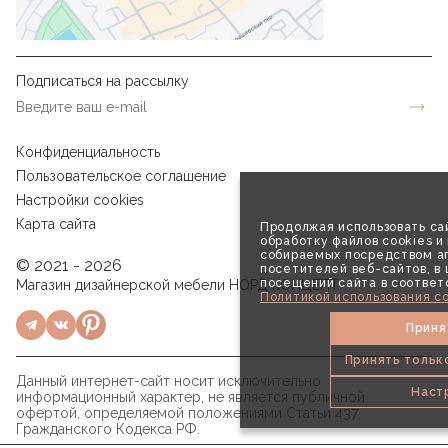
Подписаться на рассылку
Конфиденциальность
Пользовательское соглашение
Настройки cookies
Карта сайта
Продолжая использовать сай
обработку файлов cookies и
собираемых посредством аг
© 2021 - 2026
посетителей веб-сайтов, в
посещений сайта в соответ
Магазин дизайнерской мебели НОРД КОНЦЕПТ
Политикой использования co
Приня
Принять тольк
Данный интернет-сайт носит исключительно
Наст
информационный характер, не является публичной
офертой, определяемой положениями Статьи 437
Гражданского Кодекса РФ.