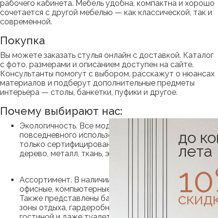
рабочего кабинета. Мебель удобна, компактна и хорошо
сочетается с другой мебелью — как классической, так и
современной.
Покупка
Вы можете заказать стулья онлайн с доставкой. Каталог
с фото, размерами и описанием доступен на сайте.
Консультанты помогут с выбором, расскажут о нюансах
материалов и подберут дополнительные предметы
интерьера — столы, банкетки, пуфики и другое.
Почему выбирают нас:
Экологичность. Все модели безопасны для
до к
повседневного использования. Мы используем
только сертифицированные мебельные материалы:
лета
дерево, металл, ткань, экокожу и пластик.
1
Ассортимент. В наличии обеденные, барные,
офисные, компьютерные и прикроватные стулья.
скид
Также представлены банкетки, пуфики и стулья для
зоны отдыха, гардеробной, прихожей, спальни,
гостиной и даже туалетные столики. Удобные