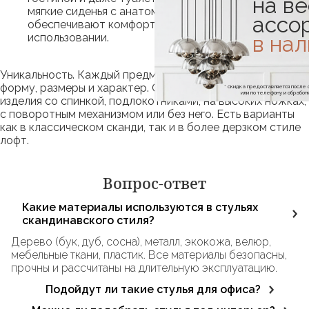
на ве
мягкие сиденья с анатомическим изгибом
ассо
обеспечивают комфорт даже при длительном
в на
использовании.
Уникальность. Каждый предмет интерьера имеет свою
форму, размеры и характер. Среди моделей можно найти
* скидка предоставляется посл
или по телефону и обраб
изделия со спинкой, подлокотниками, на высоких ножках,
с поворотным механизмом или без него. Есть варианты
как в классическом сканди, так и в более дерзком стиле
лофт.
Вопрос-ответ
Какие материалы используются в стульях
скандинавского стиля?
Дерево (бук, дуб, сосна), металл, экокожа, велюр,
мебельные ткани, пластик. Все материалы безопасны,
прочны и рассчитаны на длительную эксплуатацию.
Подойдут ли такие стулья для офиса?