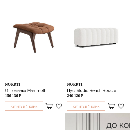
Назначение
NORR11
NORR11
Оттоманка Mammoth
Пуф Studio Bench Boucle
156 136 ₽
240 120 ₽
1
1
КУПИТЬ В
КЛИК
КУПИТЬ В
КЛИК
до к