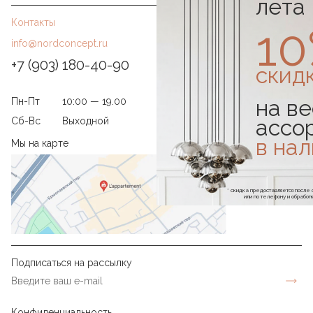
лета
Контакты
1
info@nordconcept.ru
+7 (903) 180-40-90
скид
на ве
Пн-Пт
10:00 — 19.00
ассо
Сб-Вс
Выходной
в на
Мы на карте
* скидка предоставляется посл
или по телефону и обраб
Подписаться на рассылку
Конфиденциальность