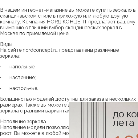
В нашем интернет-магазине вы можете купить зеркало в
скандинавском стиле в прихожую или любую другую
комнату. Компания НОРД КОНЦЕПТ предлагает вашему
вниманию отличный выбор скандинавских зеркал в
Москве по приемлемой цене.
Виды
На сайте nordconcept.ru представлены различные
зеркала:
· напольные;
· настенные;
· настольные.
Большинство моделей доступны для заказа в нескольких
размерах. Также вы можете выбрать понравившиеся
зеркала с разными вариантами оправ.
до к
лета
Напольные зеркала
Напольные модели позволяют видеть фигуру в полный
рост. Вы можете в любой момент переносить зеркало