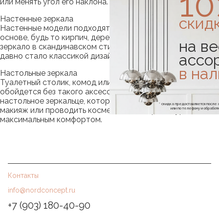
1
или менять угол его наклона.
скид
Настенные зеркала
Настенные модели подходят для крепления к любой
основе, будь то кирпич, дерево или плитка. Круглое
на ве
зеркало в скандинавском стиле в ванной комнате уже
ассо
давно стало классикой дизайна.
в на
Настольные зеркала
Туалетный столик, комод или раковина в ванной не
обойдется без такого аксессуара, как небольшое
настольное зеркальце, которое позволяет наносить
* скидка предоставляется посл
или по телефону и обраб
макияж или проводить косметические процедуры с
максимальным комфортом.
Контакты
info@nordconcept.ru
+7 (903) 180-40-90