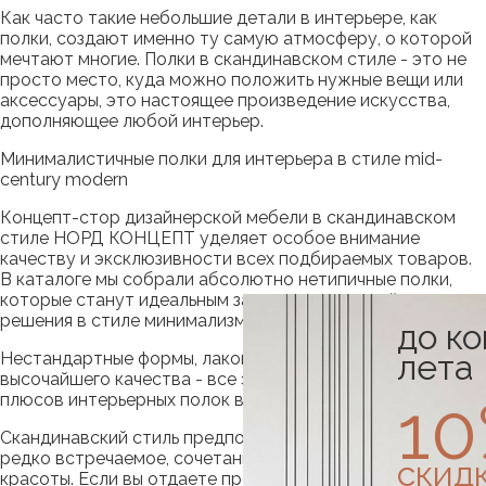
Как часто такие небольшие детали в интерьере, как
полки, создают именно ту самую атмосферу, о которой
мечтают многие. Полки в скандинавском стиле - это не
просто место, куда можно положить нужные вещи или
аксессуары, это настоящее произведение искусства,
дополняющее любой интерьер.
Минималистичные полки для интерьера в стиле mid-
century modern
Концепт-стор дизайнерской мебели в скандинавском
стиле НОРД КОНЦЕПТ уделяет особое внимание
качеству и эксклюзивности всех подбираемых товаров.
В каталоге мы собрали абсолютно нетипичные полки,
которые станут идеальным завершением дизайнерского
решения в стиле минимализм.
до к
лета
Нестандартные формы, лаконичные линии и материалы
высочайшего качества - все это лишь небольшая часть
1
плюсов интерьерных полок в нашей коллекции.
Скандинавский стиль предполагает удивительное, порой
редко встречаемое, сочетание комфорта, удобства и
скид
красоты. Если вы отдаете предпочтение всему