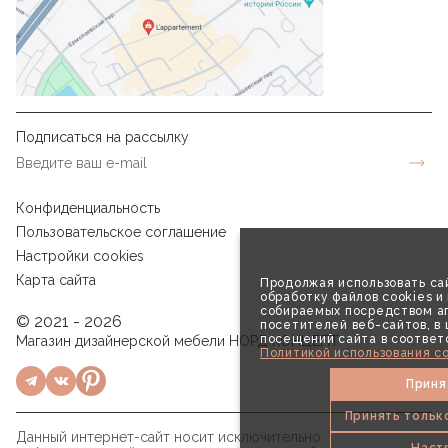
Подписаться на рассылку
Конфиденциальность
Пользовательское соглашение
Настройки cookies
Карта сайта
Продолжая использовать сай
обработку файлов cookies и
собираемых посредством аг
© 2021 - 2026
посетителей веб-сайтов, в
посещений сайта в соответ
Магазин дизайнерской мебели НОРД КОНЦЕПТ
Политикой использования co
Приня
Принять тольк
Данный интернет-сайт носит исключительно
Наст