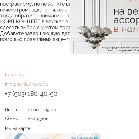
прекрасному, но не хотите видеть в своем пространстве
на ве
ничего громоздкого, тяжелого, занимающего место,
тогда обратите внимание на наш каталог. Консультанты
ассо
НОРД КОНЦЕПТ в Москве в любое время помогут
в на
сделать выбор с учетом предпочитаемого стиля и цен.
Добавьте завершающую деталь в свой интерьер с
помощью правильных акцентов.
* скидка предоставляется посл
или по телефону и обраб
Контакты
info@nordconcept.ru
+7 (903) 180-40-90
Пн-Пт
10:00 — 19.00
Сб-Вс
Выходной
Мы на карте