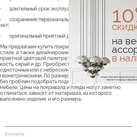
1
· длительный срок эксплуатации;
· сохранение первоначального цвета в течение многих
скид
лет;
· оригинальный приятный дизайн.
на ве
ассо
Мы предлагаем купить покрывала в скандинавском
стиле, а также дизайнерские пледы, выполненные в
в на
приятной цветовой палитре: серый, зеленый, слоновая
кость, серый и др. Приобрести можно изделия
однотонные или с неброскими рисунками, в основном,
геометрическими. По размерам изделия разные, и можно
* скидка предоставляется посл
или по телефону и обраб
без проблем подобрать подходящий вариант для своей
мебели. Цены на покрывала и пледы могут заметно
отличаться, зависят от материала, из которого
выполнено изделие, и его размера.
Контакты