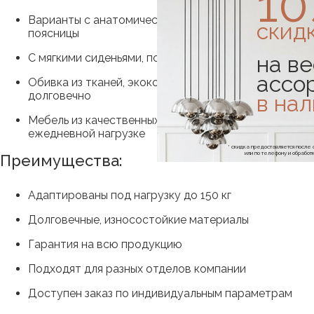
1
Варианты с анатомической спинкой, поддержкой
скид
поясницы
на ве
С мягкими сиденьями, подлокотниками
ассо
Обивка из тканей, экокожи, сетки — практично,
долговечно
в на
Мебель из качественных материалов, устойчива к
ежедневной нагрузке
* скидка предоставляется посл
или по телефону и обраб
Преимущества:
Адаптированы под нагрузку до 150 кг
Долговечные, износостойкие материалы
Гарантия на всю продукцию
Подходят для разных отделов компании
Доступен заказ по индивидуальным параметрам