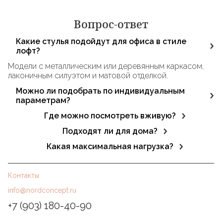
Вопрос-ответ
Какие стулья подойдут для офиса в стиле
лофт?
Модели с металлическим или деревянным каркасом,
лаконичным силуэтом и матовой отделкой.
Можно ли подобрать по индивидуальным
параметрам?
Да. Мы подбираем решения по размерам помещения,
Где можно посмотреть вживую?
предпочтениям.
В нашем шоуруме в Москве. Доступна консультация
Подходят ли для дома?
по фото или эскизу.
Да, особенно для домашних рабочих зон,
Какая максимальная нагрузка?
оформленных в сканди или лофт-стиле.
Большинство моделей рассчитаны на нагрузку до 120–
150 кг. Уточняйте в карточке товара.
Контакты
info@nordconcept.ru
+7 (903) 180-40-90