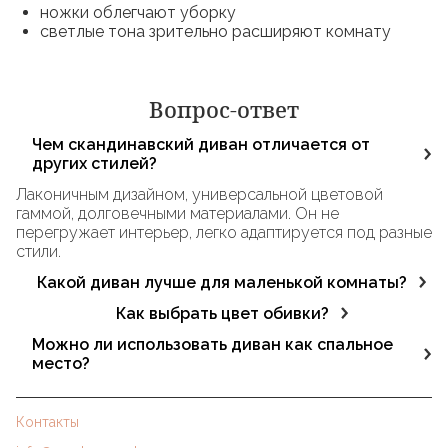
ножки облегчают уборку
светлые тона зрительно расширяют комнату
Вопрос-ответ
Чем скандинавский диван отличается от
других стилей?
Лаконичным дизайном, универсальной цветовой
гаммой, долговечными материалами. Он не
перегружает интерьер, легко адаптируется под разные
стили.
Какой диван лучше для маленькой комнаты?
Компактные софы, угловые или модульные модели.
Как выбрать цвет обивки?
Диваны на ножках создают ощущение простора,
Серый, бежевый, белый, пастельные оттенки — самые
Можно ли использовать диван как спальное
удобны в уходе.
универсальные. Яркие акценты можно добавить с
место?
помощью подушек или деревянных элементов.
Да, при условии, что выбран надёжный механизм
трансформации. Особенно это актуально для квартир-
Контакты
студий, гостиных с ограниченным пространством.