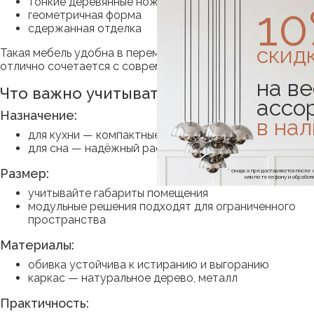
тонкие деревянные ножки
1
геометричная форма
сдержанная отделка
скид
Такая мебель удобна в перемещении, облегчает уборку,
отлично сочетается с современной техникой и декором.
на ве
Что важно учитывать при покупке
ассо
Назначение:
в на
для кухни — компактные, влагостойкие модели
для сна — надёжный раскладной механизм
Размер:
* скидка предоставляется посл
или по телефону и обраб
учитывайте габариты помещения
модульные решения подходят для ограниченного
пространства
Материалы:
обивка устойчива к истиранию и выгоранию
каркас — натуральное дерево, металл
Практичность: