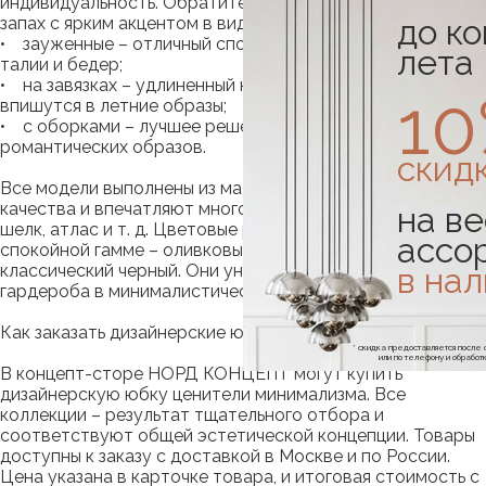
индивидуальность. Обратите внимание на модели на
до к
запах с ярким акцентом в виде пуговиц в передней части;
• зауженные – отличный способ подчеркнуть линию
лета
талии и бедер;
• на завязках – удлиненный крой и завязки прекрасно
1
впишутся в летние образы;
• с оборками – лучшее решение для создания
романтических образов.
скид
Все модели выполнены из материалов премиального
качества и впечатляют многообразием фактур – лен,
на ве
шелк, атлас и т. д. Цветовые решения выдержаны в
ассо
спокойной гамме – оливковый, персиковый, хаки, беж и
в на
классический черный. Они универсальны для модного
гардероба в минималистическом стиле.
Как заказать дизайнерские юбки
* скидка предоставляется посл
или по телефону и обраб
В концепт-сторе НОРД КОНЦЕПТ могут купить
дизайнерскую юбку ценители минимализма. Все
коллекции – результат тщательного отбора и
соответствуют общей эстетической концепции. Товары
доступны к заказу с доставкой в Москве и по России.
Цена указана в карточке товара, и итоговая стоимость с