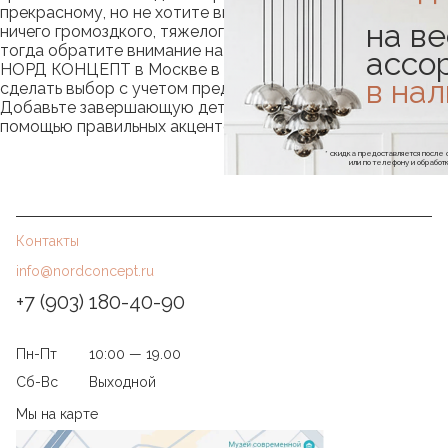
прекрасному, но не хотите видеть в своем пространстве
на ве
ничего громоздкого, тяжелого, занимающего место,
тогда обратите внимание на наш каталог. Консультанты
ассо
НОРД КОНЦЕПТ в Москве в любое время помогут
в на
сделать выбор с учетом предпочитаемого стиля и цен.
Добавьте завершающую деталь в свой интерьер с
помощью правильных акцентов.
* скидка предоставляется посл
или по телефону и обраб
Контакты
info@nordconcept.ru
+7 (903) 180-40-90
Пн-Пт
10:00 — 19.00
Сб-Вс
Выходной
Мы на карте