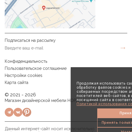
Подписаться на рассылку
Конфиденциальность
Пользовательское соглашение
Настройки cookies
Карта сайта
Продолжая использовать сай
обработку файлов cookies и
собираемых посредством аг
© 2021 - 2026
посетителей веб-сайтов, в
посещений сайта в соответ
Магазин дизайнерской мебели НОРД КОНЦЕПТ
Политикой использования co
Приня
Принять тольк
Данный интернет-сайт носит исключительно
Наст