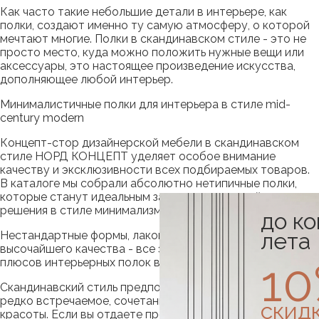
Как часто такие небольшие детали в интерьере, как
полки, создают именно ту самую атмосферу, о которой
мечтают многие. Полки в скандинавском стиле - это не
просто место, куда можно положить нужные вещи или
аксессуары, это настоящее произведение искусства,
дополняющее любой интерьер.
Минималистичные полки для интерьера в стиле mid-
century modern
Концепт-стор дизайнерской мебели в скандинавском
стиле НОРД КОНЦЕПТ уделяет особое внимание
качеству и эксклюзивности всех подбираемых товаров.
В каталоге мы собрали абсолютно нетипичные полки,
которые станут идеальным завершением дизайнерского
решения в стиле минимализм.
до к
лета
Нестандартные формы, лаконичные линии и материалы
высочайшего качества - все это лишь небольшая часть
1
плюсов интерьерных полок в нашей коллекции.
Скандинавский стиль предполагает удивительное, порой
редко встречаемое, сочетание комфорта, удобства и
скид
красоты. Если вы отдаете предпочтение всему