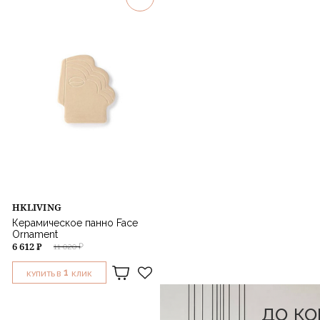
HKLIVING
Керамическое панно Face
Ornament
6 612 ₽
11 020 ₽
1
КУПИТЬ В
КЛИК
до к