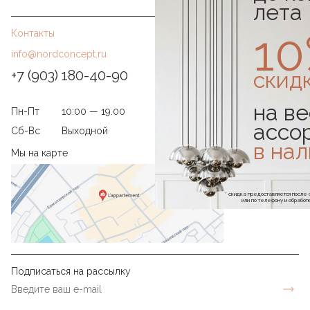
лета
1
Контакты
info@nordconcept.ru
скид
+7 (903) 180-40-90
на ве
Пн-Пт
10:00 — 19.00
ассо
Сб-Вс
Выходной
в на
Мы на карте
* скидка предоставляется посл
или по телефону и обраб
Подписаться на рассылку