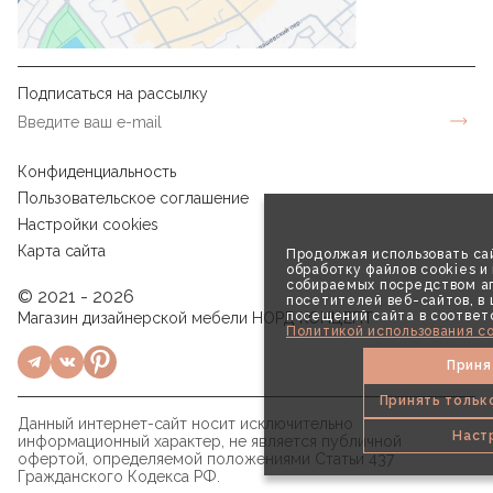
Подписаться на рассылку
Конфиденциальность
Пользовательское соглашение
Настройки cookies
Карта сайта
Продолжая использовать сай
обработку файлов cookies и
собираемых посредством аг
© 2021 - 2026
посетителей веб-сайтов, в
посещений сайта в соответ
Магазин дизайнерской мебели НОРД КОНЦЕПТ
Политикой использования co
Приня
Принять тольк
Данный интернет-сайт носит исключительно
Наст
информационный характер, не является публичной
офертой, определяемой положениями Статьи 437
Гражданского Кодекса РФ.