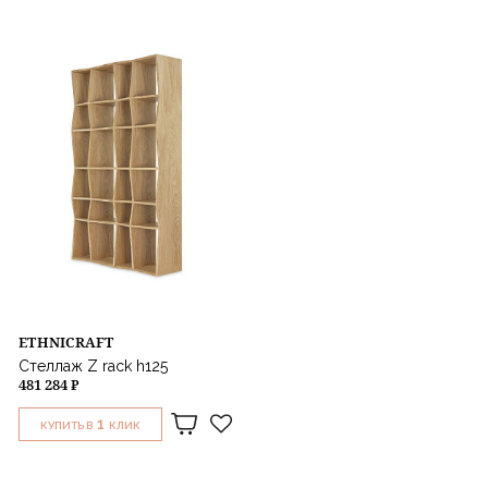
ETHNICRAFT
Стеллаж Z rack h125
481 284 ₽
1
КУПИТЬ В
КЛИК