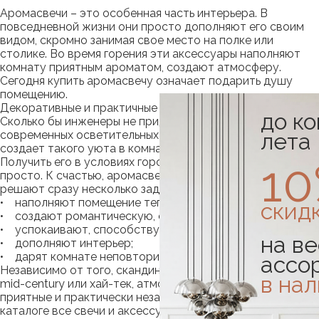
Аромасвечи – это особенная часть интерьера. В
повседневной жизни они просто дополняют его своим
видом, скромно занимая свое место на полке или
столике. Во время горения эти аксессуары наполняют
комнату приятным ароматом, создают атмосферу.
Сегодня купить аромасвечу означает подарить душу
помещению.
Декоративные и практичные свойства свечей
до к
Сколько бы инженеры не придумывали оригинальных и
современных осветительных приборов, ничто из них не
лета
создает такого уюта в комнате, как живой огонь.
1
Получить его в условиях городской квартиры не так
просто. К счастью, аромасвечи всегда доступны и
решают сразу несколько задач:
• наполняют помещение теплым и приятным светом;
скид
• создают романтическую, спокойную обстановку;
• успокаивают, способствуют здоровому отдыху;
на ве
• дополняют интерьер;
• дарят комнате неповторимые ароматы.
ассо
Независимо от того, скандинавский это стиль интерьера,
в на
mid-century или хай-тек, атмосферу и уют создают
приятные и практически незаметные мелочи. В нашем
каталоге все свечи и аксессуары к ним – дизайнерские.