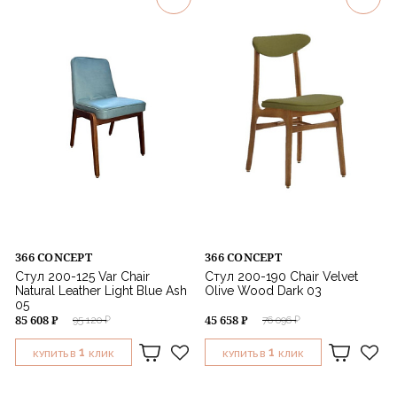
Muuto
Kann Design
Zuiver
Audo Copenhagen
Ethnicraft
GUBI
366 CONCEPT
366 CONCEPT
Стул 200-125 Var Chair
Стул 200-190 Chair Velvet
Natural Leather Light Blue Ash
Olive Wood Dark 03
05
85 608 ₽
45 658 ₽
95 120 ₽
76 096 ₽
1
1
КУПИТЬ В
КЛИК
КУПИТЬ В
КЛИК