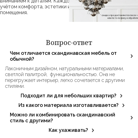
вниманием к деталям. Каждое изделие проектируется с
учётом комфорта, эстетики и особенностей конкретного
помещения.
* скидка предоставляется посл
или по телефону и обраб
Вопрос-ответ
Чем отличается скандинавская мебель от
обычной?
Лаконичным дизайном, натуральными материалами,
светлой палитрой, функциональностью. Она не
перегружает интерьер, легко сочетается с другими
стилями.
Подходит ли для небольших квартир?
Да. Благодаря визуальной лёгкости и компактным
Из какого материала изготавливается?
формам скандинавская мебель идеально смотрится в
В основном используется массив дерева (дуб, ясень,
Можно ли комбинировать скандинавский
ограниченном пространстве.
бук), шпон, МДФ, латунь и стекло. Все материалы
стиль с другими?
экологичны, безопасны.
Да, он отлично сочетается с лофтом, современным
Как ухаживать?
минимализмом и экостилем.