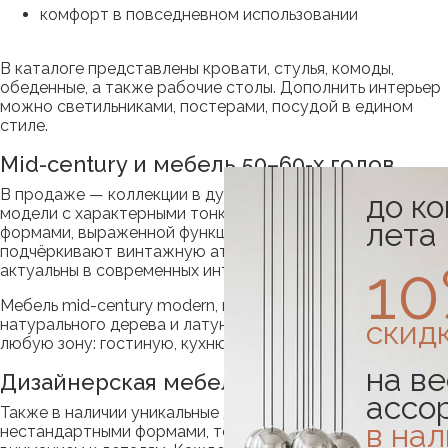
комфорт в повседневном использовании
В каталоге представлены кровати, стулья, комоды,
обеденные, а также рабочие столы. Дополнить интерьер
можно светильниками, постерами, посудой в едином
стиле.
Mid-century и мебель 50–60-х годов
В продаже — коллекции в духе середины XX века. Это
до к
модели с характерными тонкими ножками, простыми
лета
формами, выраженной функциональностью. Они
подчёркивают винтажную атмосферу, в то же время
1
актуальны в современных интерьерах.
Мебель mid-century modern, выполненная из
скид
натурального дерева и латуни, хорошо вписывается в
любую зону: гостиную, кухню, спальню или детскую.
на ве
Дизайнерская мебель
ассо
Также в наличии уникальные дизайнерские модели — с
в на
нестандартными формами, точной геометрией и